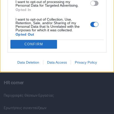
I want to opt-out of processing my
Θέσεις Εργασίας ανά Ειδικότητα
Personal Data for Targeted Advertising.
Opted In
Θέσεις Εργασίας ανά Εταιρεία
I want to opt-out of Collection, Use,
Retention, Sale, and/or Sharing of my
Personal Data that Is Unrelated with the
Purposes for which it was collected.
Κέντρο Βοήθειας
Opted Out
Υπηρεσίες υποψηφίων
CONFIRM
Καταχώρηση Online Βιογραφικού
Data Deletion
Data Access
Privacy Policy
Συμβουλές Καριέρας
HR corner
Περιγραφές Θέσεων Εργασίας
Ερωτήσεις συνεντεύξεων