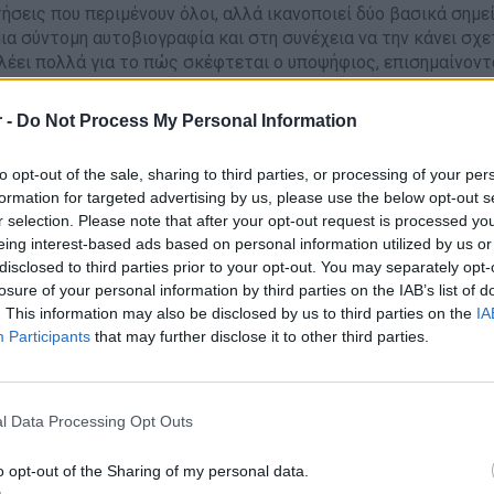
τήσεις που περιμένουν όλοι, αλλά ικανοποιεί δύο βασικά σημε
ια σύντομη αυτοβιογραφία και στη συνέχεια να την κάνει σχε
 λέει πολλά για το πώς σκέφτεται ο υποψήφιος, επισημαίνοντ
 του μέχρι στιγμής.
 -
Do Not Process My Personal Information
ερώτηση είναι συνοπτική, σχετική και έχει ως στόχο να συνδ
to opt-out of the sale, sharing to third parties, or processing of your per
ν υποβάλει αίτηση. Μια ολοκληρωμένη απάντηση θα καλύπτει 
formation for targeted advertising by us, please use the below opt-out s
ουλειά αυτή
r selection. Please note that after your opt-out request is processed y
eing interest-based ads based on personal information utilized by us or
ιρεία ή τον ρόλο και
disclosed to third parties prior to your opt-out. You may separately opt-
ι παραδείγματα προηγούμενων επιτευγμάτων.
losure of your personal information by third parties on the IAB’s list of
. This information may also be disclosed by us to third parties on the
IA
αυτή μπορεί να χρησιμοποιηθεί ως σημείο εκκίνησης για να 
Participants
that may further disclose it to other third parties.
 κάνετε αίτηση για τη συγκεκριμένη θέση;
l Data Processing Opt Outs
o opt-out of the Sharing of my personal data.
: