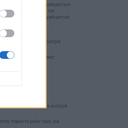
θυγραμμίζονται οι επαγγελματικοί
χρόνο για να γνωρίσουν την
Οι δεξιότητες και η επαγγελματική
θέση να συνδέσουν τα κίνητρά
νίζοντας σκληρές ή μαλακές
α σας πει πολλά για τα κίνητρά
 στον παρόντα ρόλο τους για