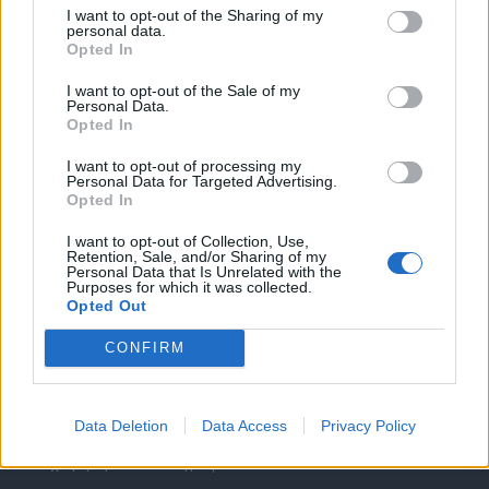
I want to opt-out of the Sharing of my
personal data.
Opted In
I want to opt-out of the Sale of my
Personal Data.
Opted In
Θέσεις εργασίας
I want to opt-out of processing my
Personal Data for Targeted Advertising.
Όλες οι Θέσεις Εργασίας
Opted In
I want to opt-out of Collection, Use,
Θέσεις Εργασίας ανά Ειδικότητα
Retention, Sale, and/or Sharing of my
Personal Data that Is Unrelated with the
Purposes for which it was collected.
Θέσεις Εργασίας ανά Εταιρεία
Opted Out
CONFIRM
Κέντρο Βοήθειας
Υπηρεσίες υποψηφίων
Data Deletion
Data Access
Privacy Policy
Καταχώρηση Online Βιογραφικού