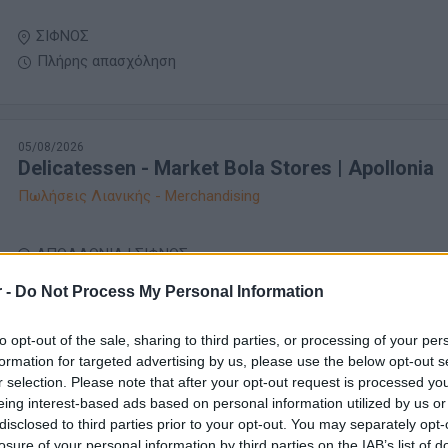
ΣΙΦΝΟΣ
Πλήρης απασχόληση
05/08/2026
Delicatessen - Market Bola Stores | Apollonia
Πωλήσεις Λιανικής - Merchandising
ΑΠΟΛΛΩΝΙΑ | ΣΙΦΝΟΣ
Πλήρης απασχόληση
 -
Do Not Process My Personal Information
1500 € ανά μήνα καθαρά
to opt-out of the sale, sharing to third parties, or processing of your per
formation for targeted advertising by us, please use the below opt-out s
24/07/2026
r selection. Please note that after your opt-out request is processed y
Βοηθός Μάγειρα / Μαγείρισσα
eing interest-based ads based on personal information utilized by us or
Τουρισμός - Ξενοδοχεία
disclosed to third parties prior to your opt-out. You may separately opt-
losure of your personal information by third parties on the IAB’s list of