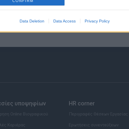
CONFIRM
Data Deletion
Data Access
Privacy Policy
εσίες υποψηφίων
HR corner
ηση Online Βιογραφικού
Περιγραφές Θέσεων Εργασίας
λές Καριέρας
Ερωτήσεις συνεντεύξεων