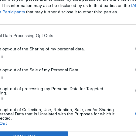
. This information may also be disclosed by us to third parties on the
IA
ΒΑΘΥ | ΣΙΦΝΟΣ
Participants
that may further disclose it to other third parties.
Πλήρης απασχόληση
2000 € - 2500 € ανά μήνα καθαρά
l Data Processing Opt Outs
23/07/2026
Υπάλληλοι σε καταστήματα λιανικής
o opt-out of the Sharing of my personal data.
Τουρισμός - Ξενοδοχεία
In
o opt-out of the Sale of my Personal Data.
ΑΠΟΛΛΩΝΙΑ, ΚΑΜΑΡΕΣ, ΒΑΘΥ | ΣΙΦΝΟΣ
In
Πλήρης απασχόληση
to opt-out of processing my Personal Data for Targeted
1200 € - 1500 € ανά μήνα καθαρά
ing.
In
o opt-out of Collection, Use, Retention, Sale, and/or Sharing
ersonal Data that Is Unrelated with the Purposes for which it
lected.
σελίδα
1
από
1
Out
προηγούμενη
1