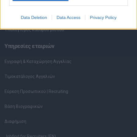
Ερωτήσεις συνεντεύξεων
Data Deletion
Data Access
Privacy Policy
Υπολογισμός καθαρού μισθού
Υπηρεσίες εταιριών
Εγγραφή & Καταχώρηση Αγγελίας
Τιμοκατάλογος Αγγελιών
Εύρεση Προσωπικού | Recruiting
Βάση Βιογραφικών
Διαφήμιση
Jobfind for Recruiters (EN)