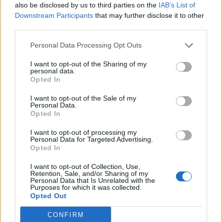
also be disclosed by us to third parties on the
IAB’s List of
Downstream Participants
that may further disclose it to other
Όλες οι Θέσεις Εργασίας
third parties.
Personal Data Processing Opt Outs
Θέσεις Εργασίας ανά Ειδικότητα
I want to opt-out of the Sharing of my
Θέσεις Εργασίας ανά Εταιρεία
personal data.
Opted In
Κέντρο Βοήθειας
I want to opt-out of the Sale of my
Personal Data.
Opted In
Υπηρεσίες υποψηφίων
I want to opt-out of processing my
Personal Data for Targeted Advertising.
Καταχώρηση Online Βιογραφικού
Opted In
I want to opt-out of Collection, Use,
Συμβουλές Καριέρας
Retention, Sale, and/or Sharing of my
Personal Data that Is Unrelated with the
Purposes for which it was collected.
HR corner
Opted Out
CONFIRM
Περιγραφές Θέσεων Εργασίας