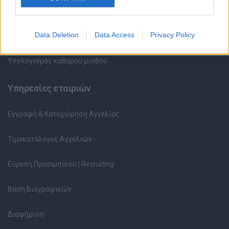
Περιγραφές Θέσεων Εργασίας
Data Deletion
Data Access
Privacy Policy
Ερωτήσεις συνεντεύξεων
Υπολογισμός καθαρού μισθού
Υπηρεσίες εταιριών
Εγγραφή & Καταχώρηση Αγγελίας
Τιμοκατάλογος Αγγελιών
Εύρεση Προσωπικού | Recruiting
Βάση Βιογραφικών
Διαφήμιση