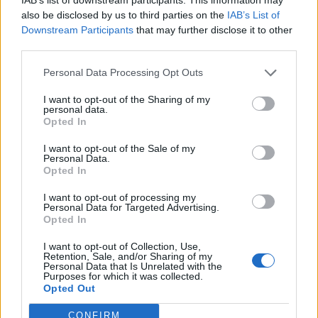
Θέσεις εργασίας
also be disclosed by us to third parties on the
IAB’s List of
Downstream Participants
that may further disclose it to other
third parties.
Όλες οι Θέσεις Εργασίας
Personal Data Processing Opt Outs
Θέσεις Εργασίας ανά Ειδικότητα
I want to opt-out of the Sharing of my
personal data.
Θέσεις Εργασίας ανά Εταιρεία
Opted In
I want to opt-out of the Sale of my
Κέντρο Βοήθειας
Personal Data.
Opted In
Υπηρεσίες υποψηφίων
I want to opt-out of processing my
Personal Data for Targeted Advertising.
Opted In
Καταχώρηση Online Βιογραφικού
I want to opt-out of Collection, Use,
Retention, Sale, and/or Sharing of my
Συμβουλές Καριέρας
Personal Data that Is Unrelated with the
Purposes for which it was collected.
Opted Out
HR corner
CONFIRM