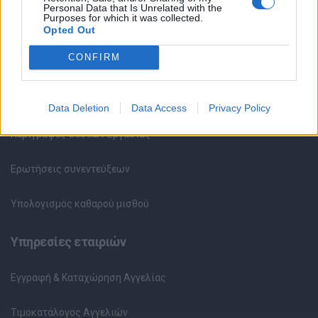
Personal Data that Is Unrelated with the
Purposes for which it was collected.
Καταχώρηση Online Βιογραφικού
Opted Out
CONFIRM
Συμβουλές Καριέρας
HR corner
Data Deletion
Data Access
Privacy Policy
Περιγραφές Θέσεων Εργασίας
Ερωτήσεις συνεντεύξεων
Υπολογισμός καθαρού μισθού
Υπηρεσίες εταιριών
Εγγραφή & Καταχώρηση Αγγελίας
Τιμοκατάλογος Αγγελιών