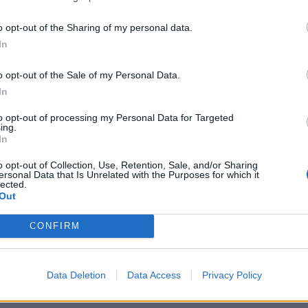
ΛΙΝΤΣ | Αυστρία
o opt-out of the Sharing of my personal data.
Πλήρης απασχόληση
In
1500 € - 1600 € ανά μήνα καθαρά
o opt-out of the Sale of my Personal Data.
In
23/07/2026
Μάγειρας (Chef de Partie) για εστιατόριο στη
to opt-out of processing my Personal Data for Targeted
Αυστρία (περιοχή Σάλτσμπουργκ)
ing.
In
Τουρισμός - Ξενοδοχεία
o opt-out of Collection, Use, Retention, Sale, and/or Sharing
ΣΑΛΤΣΜΠΟΥΡΓΚ | Αυστρία
ersonal Data that Is Unrelated with the Purposes for which it
Πλήρης απασχόληση
lected.
Out
2100 € - 2500 € ανά μήνα καθαρά
CONFIRM
20/07/2026
Βοηθός σερβιτόρου στο Βελς - (κωδ: 2620070
Data Deletion
Data Access
Privacy Policy
Εστίαση