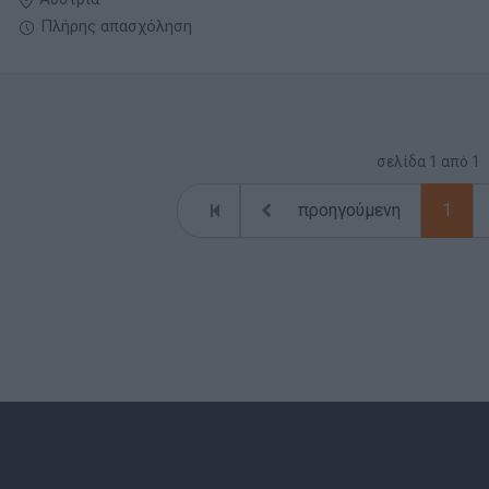
Πλήρης απασχόληση
σελίδα
1
από
1
προηγούμενη
1