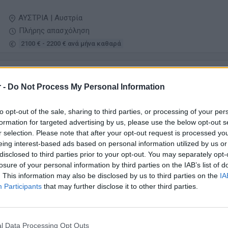
ΑΥΣΤΡΙΑ | Αυστρία
Πλήρης απασχόληση
2100 € - 2200 € ανά μήνα καθαρά
29/07/2026
Υπάλληλος Υποδοχής / Βοηθός Προϊσταμένο
 -
Do Not Process My Personal Information
Υποδοχής - Ξενοδοχείο 5 ★ στην Αυστρία
Τουρισμός - Ξενοδοχεία
to opt-out of the sale, sharing to third parties, or processing of your per
formation for targeted advertising by us, please use the below opt-out s
ΑΥΣΤΡΙΑ | Αυστρία
r selection. Please note that after your opt-out request is processed y
Πλήρης απασχόληση
eing interest-based ads based on personal information utilized by us or
disclosed to third parties prior to your opt-out. You may separately opt-
1900 € - 2300 € ανά μήνα καθαρά
losure of your personal information by third parties on the IAB’s list of
. This information may also be disclosed by us to third parties on the
IA
23/07/2026
Participants
that may further disclose it to other third parties.
Σερβιτόρος / Σερβιτόρα στο Λιντς
Εστίαση
l Data Processing Opt Outs