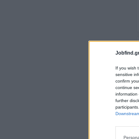
Jobfind.gr
If you wish 
sensitive in
confirm you
continue se
information 
further disc
participants
Downstream 
Persona