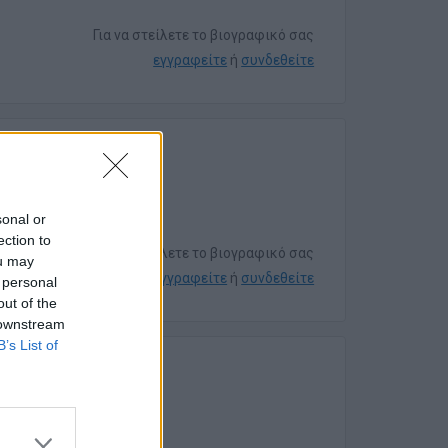
Για να στείλετε το βιογραφικό σας
εγγραφείτε
ή
συνδεθείτε
υ
sonal or
ection to
Για να στείλετε το βιογραφικό σας
ou may
εγγραφείτε
ή
συνδεθείτε
 personal
out of the
 downstream
B’s List of