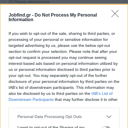
Πλήρης απασχόληση
Jobfind.gr -
Do Not Process My Personal
Information
21/07/2026
Πωλήτρια / Πωλητής Καταστήματος Ενδυμάτων
If you wish to opt-out of the sale, sharing to third parties, or
processing of your personal or sensitive information for
targeted advertising by us, please use the below opt-out
ΚΟΖΑΝΗ
section to confirm your selection. Please note that after your
Πλήρης απασχόληση
opt-out request is processed you may continue seeing
interest-based ads based on personal information utilized by
us or personal information disclosed to third parties prior to
your opt-out. You may separately opt-out of the further
20/07/2026
disclosure of your personal information by third parties on the
Υπεύθυνος Καταστήματος Χονδρικής
IAB’s list of downstream participants. This information may
also be disclosed by us to third parties on the
IAB’s List of
Downstream Participants
that may further disclose it to other
ΚΟΖΑΝΗ
third parties.
Πλήρης απασχόληση
Personal Data Processing Opt Outs
I want to opt-out of the Sharing of my