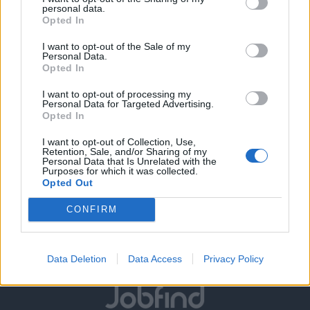
personal data.
16/07/2026
Opted In
Τεχνικός εφαρμογών απολύμανσης
I want to opt-out of the Sale of my
Personal Data.
Opted In
ΚΟΖΑΝΗ
Μερική απασχόληση
I want to opt-out of processing my
Personal Data for Targeted Advertising.
Opted In
I want to opt-out of Collection, Use,
Retention, Sale, and/or Sharing of my
σελίδα
1
από
1
Personal Data that Is Unrelated with the
Purposes for which it was collected.
1
Opted Out
CONFIRM
Data Deletion
Data Access
Privacy Policy