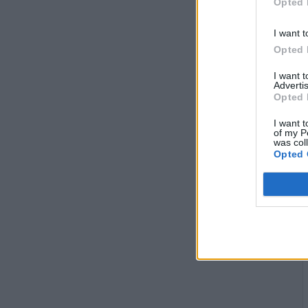
Opted 
I want t
Opted 
I want 
Advertis
Opted 
I want t
of my P
was col
Opted 