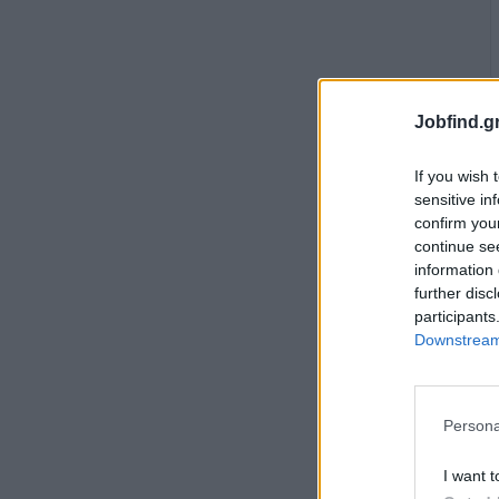
Jobfind.gr
If you wish 
sensitive in
confirm you
continue se
information 
further disc
participants
Downstream 
Persona
I want t