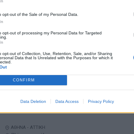
In
Πλήρης απασχόληση
1200 € ανά μήνα μικτά
o opt-out of the Sale of my Personal Data.
In
07/08/2026
to opt-out of processing my Personal Data for Targeted
Βοηθός Κουζίνας - Λάντζας
ing.
In
Εστίαση
o opt-out of Collection, Use, Retention, Sale, and/or Sharing
ersonal Data that Is Unrelated with the Purposes for which it
lected.
ΠΑΡΑΛΙΑ ΚΑΛΥΒΩΝ | ΧΑΛΚΙΔΙΚΗ
Out
Πλήρης απασχόληση
CONFIRM
07/08/2026
Υπάλληλοι Κουζίνας - Παρασκευαστηρίου
Data Deletion
Data Access
Privacy Policy
Εστίαση
ΑΘΗΝΑ - ΑΤΤΙΚΗ