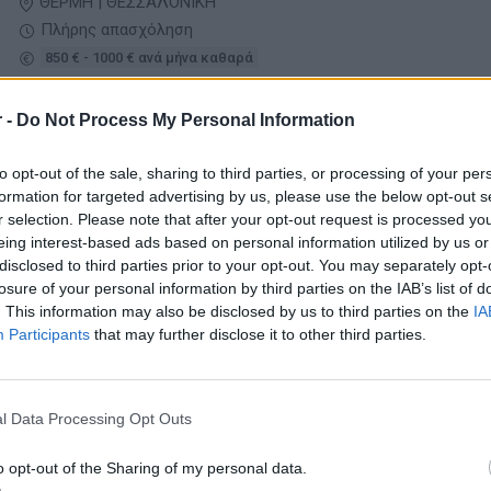
ΘΕΡΜΗ | ΘΕΣΣΑΛΟΝΙΚΗ
Πλήρης απασχόληση
850 € - 1000 € ανά μήνα καθαρά
 -
Do Not Process My Personal Information
07/08/2026
Προσωπικό Κουζίνας
to opt-out of the sale, sharing to third parties, or processing of your per
Εστίαση
formation for targeted advertising by us, please use the below opt-out s
r selection. Please note that after your opt-out request is processed y
ΠΟΛΙΧΝΗ | ΘΕΣΣΑΛΟΝΙΚΗ
eing interest-based ads based on personal information utilized by us or
disclosed to third parties prior to your opt-out. You may separately opt-
Πλήρης απασχόληση | Μερική απασχόληση
losure of your personal information by third parties on the IAB’s list of
. This information may also be disclosed by us to third parties on the
IA
Participants
that may further disclose it to other third parties.
07/08/2026
Αποθηκάριος Κουζίνας (Commissary)
Logistics - Αποθήκη - Μεταφορές
l Data Processing Opt Outs
o opt-out of the Sharing of my personal data.
ΘΕΡΜΗ | ΘΕΣΣΑΛΟΝΙΚΗ