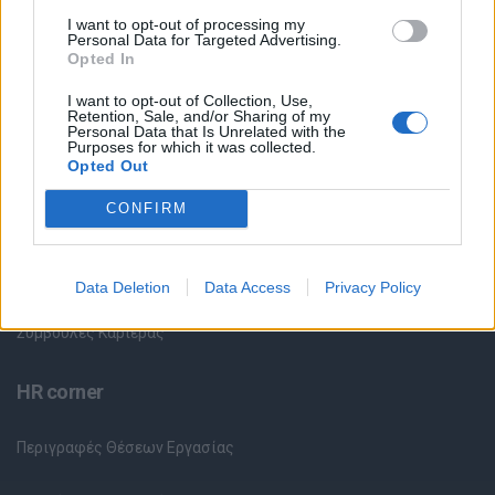
Όλες οι Θέσεις Εργασίας
I want to opt-out of processing my
Personal Data for Targeted Advertising.
Θέσεις Εργασίας ανά Ειδικότητα
Opted In
I want to opt-out of Collection, Use,
Θέσεις Εργασίας ανά Εταιρεία
Retention, Sale, and/or Sharing of my
Personal Data that Is Unrelated with the
Purposes for which it was collected.
Κέντρο Βοήθειας
Opted Out
CONFIRM
Υπηρεσίες υποψηφίων
Καταχώρηση Online Βιογραφικού
Data Deletion
Data Access
Privacy Policy
Συμβουλές Καριέρας
HR corner
Περιγραφές Θέσεων Εργασίας