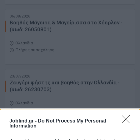
06/08/2026
Βοηθός Μάγειρα & Μαγείρισσα στο Χέερλεν -
(κωδ: 26050801)
Ολλανδία
Πλήρης απασχόληση
23/07/2026
Ζευγάρι ψήστης και βοηθός στην Ολλανδία -
(κωδ: 26230703)
Ολλανδία
Πλήρης απασχόληση
Jobfind.gr -
Do Not Process My Personal
Information
σελίδα
1
από
1