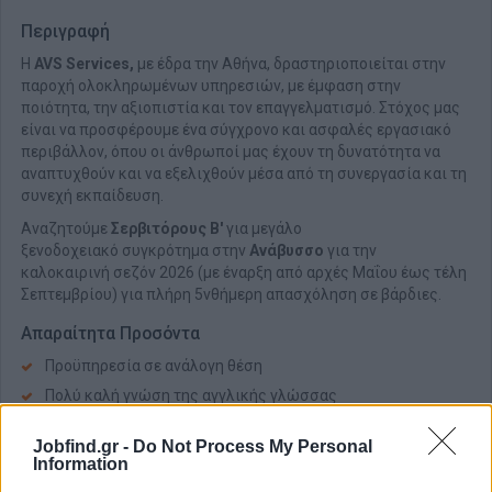
Περιγραφή
Η
AVS Services,
με έδρα την Αθήνα, δραστηριοποιείται στην
παροχή ολοκληρωμένων υπηρεσιών, με έμφαση στην
ποιότητα, την αξιοπιστία και τον επαγγελματισμό. Στόχος μας
είναι να προσφέρουμε ένα σύγχρονο και ασφαλές εργασιακό
περιβάλλον, όπου οι άνθρωποί μας έχουν τη δυνατότητα να
αναπτυχθούν και να εξελιχθούν μέσα από τη συνεργασία και τη
συνεχή εκπαίδευση.
Αναζητούμε
Σερβιτόρους Β'
για μεγάλo
ξενοδοχειακό συγκρότημα στην
Ανάβυσσο
για την
καλοκαιρινή σεζόν 2026 (με έναρξη από αρχές Μαΐου έως τέλη
Σεπτεμβρίου) για πλήρη 5νθήμερη απασχόληση σε βάρδιες.
Απαραίτητα Προσόντα
Προϋπηρεσία σε ανάλογη θέση
Πολύ καλή γνώση της αγγλικής γλώσσας
Προσεγμένη εμφάνιση, καθαριότητα
Jobfind.gr -
Do Not Process My Personal
Ευγένεια, ευχάριστη και φιλική προσωπικότητα
Information
Πνεύμα ομαδικότητας και συνεργασίας