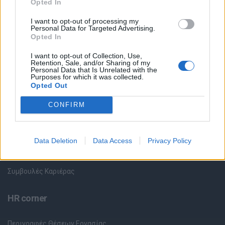
Opted In
Όλες οι Θέσεις Εργασίας
I want to opt-out of processing my
Personal Data for Targeted Advertising.
Opted In
Θέσεις Εργασίας ανά Ειδικότητα
I want to opt-out of Collection, Use,
Retention, Sale, and/or Sharing of my
Personal Data that Is Unrelated with the
Θέσεις Εργασίας ανά Εταιρεία
Purposes for which it was collected.
Opted Out
Κέντρο Βοήθειας
CONFIRM
Υπηρεσίες υποψηφίων
Data Deletion
Data Access
Privacy Policy
Καταχώρηση Online Βιογραφικού
Συμβουλές Καριέρας
HR corner
Περιγραφές Θέσεων Εργασίας