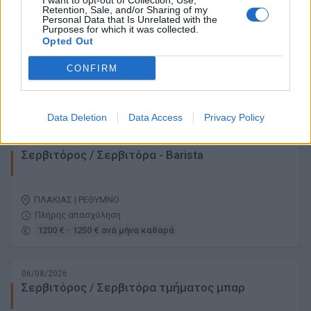
I want to opt-out of Collection, Use,
06/08/2026
Retention, Sale, and/or Sharing of my
Personal Data that Is Unrelated with the
Waiter / Waitress
Purposes for which it was collected.
Opted Out
ΠΗΛΙΟ | ΒΟΛΟΣ
CONFIRM
Πλήρης απασχόληση
Data Deletion
Data Access
Privacy Policy
06/08/2026
Σερβιτόρος / Σερβιτόρα - Barista
ΠΛΑΚΙΑΣ | ΡΕΘΥΜΝΟ
Πλήρης απασχόληση
1200 € - 1250 € ανά μήνα καθαρά
06/08/2026
Σερβιτόρος / Σερβιτόρα τμήματος μπαρ