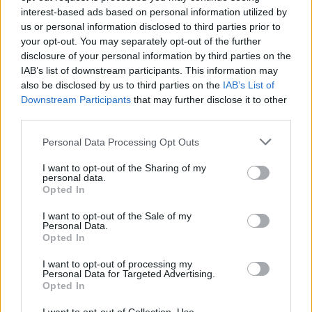
interest-based ads based on personal information utilized by
us or personal information disclosed to third parties prior to
your opt-out. You may separately opt-out of the further
06/08/2026
disclosure of your personal information by third parties on the
Σερβιτόρος / Σερβιτόρα -Βοηθός
IAB’s list of downstream participants. This information may
also be disclosed by us to third parties on the
IAB’s List of
Downstream Participants
that may further disclose it to other
ΣΑΝΤΟΡΙΝΗ
third parties.
Πλήρης απασχόληση
Personal Data Processing Opt Outs
I want to opt-out of the Sharing of my
personal data.
06/08/2026
Opted In
Βοηθός Σερβιτόρου σε all day εστιατόριο-bar |
Νάουσα Πάρου
I want to opt-out of the Sale of my
Personal Data.
Opted In
ΝΑΟΥΣΑ ΠΑΡΟΥ | ΠΑΡΟΣ
Πλήρης απασχόληση
I want to opt-out of processing my
Personal Data for Targeted Advertising.
Opted In