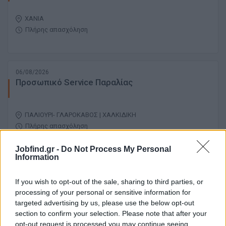
ΧΑΝΙΑ
Πλήρης απασχόληση
06/08/2026
Προσωπικό Service Παραλίας
ΠΑΛΙΟΥΡΙ- ΓΛΑΡΟΚΑΒΟΣ | ΧΑΛΚΙΔΙΚΗ
Πλήρης απασχόληση
Jobfind.gr -
Do Not Process My Personal
Information
06/08/2026
Α' και Β' σερβιτόροι
If you wish to opt-out of the sale, sharing to third parties, or
processing of your personal or sensitive information for
targeted advertising by us, please use the below opt-out
ΡΕΘΥΜΝΟ
section to confirm your selection. Please note that after your
Πλήρης απασχόληση
opt-out request is processed you may continue seeing