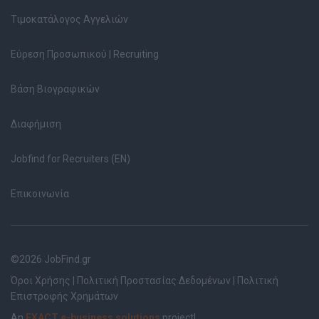
Τιμοκατάλογος Αγγελιών
Εύρεση Προσωπικού | Recruiting
Βάση Βιογραφικών
Διαφήμιση
Jobfind for Recruiters (EN)
Επικοινωνία
©2026 JobFind.gr
Όροι Χρήσης
|
Πολιτική Προστασίας Δεδομένων
|
Πολιτική
Επιστροφής Χρημάτων
An
EXACT e-business solutions
project!