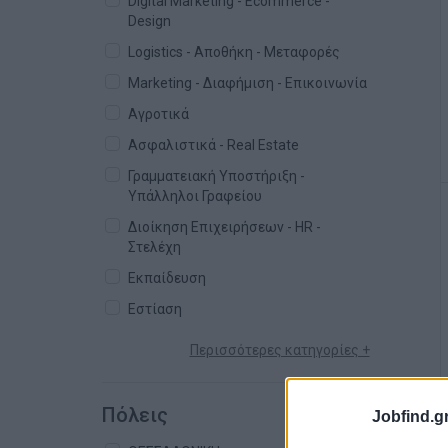
Digital Marketing - Ecommerce -
Design
Logistics - Αποθήκη - Μεταφορές
Marketing - Διαφήμιση - Επικοινωνία
Αγροτικά
Ασφαλιστικά - Real Estate
Γραμματειακή Υποστήριξη -
Υπάλληλοι Γραφείου
Διοίκηση Επιχειρήσεων - HR -
Στελέχη
Εκπαίδευση
Εστίαση
Περισσότερες κατηγορίες +
Πόλεις
Jobfind.gr