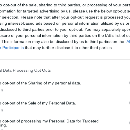
θα προσφέρουν εξαιρετικές υπηρεσίες διακοπών στους επ
to opt-out of the sale, sharing to third parties, or processing of your per
ολόκληρη την εταιρεία.
formation for targeted advertising by us, please use the below opt-out s
Ο Όμιλος Xenios Gate επιθυμεί να προ
r selection. Please note that after your opt-out request is processed y
eing interest-based ads based on personal information utilized by us or
Σερβιτόρο/α για το τμήμα της Παρα
disclosed to third parties prior to your opt-out. You may separately opt-
losure of your personal information by third parties on the IAB’s list of
Απαραίτητα Προσόντα
. This information may also be disclosed by us to third parties on the
IA
Participants
that may further disclose it to other third parties.
Καλή γνώση της Αγγλικής γλώσσας
Εξοικείωση με την χρήση PDA (ηλεκτρονική παραγγελ
Απόφοιτος Τουριστικής Σχολής (θα εκτιμηθεί)
l Data Processing Opt Outs
Δεύτερη ξένη γλώσσα (θα εκτιμηθεί)
o opt-out of the Sharing of my personal data.
Δεξιότητες και Ικανότητες:
In
Ευγένεια και φιλική διάθεση
o opt-out of the Sale of my Personal Data.
Προσανατολισμός στην εξυπηρέτηση του πελάτη
In
Αντιληπτική ικανότητα
to opt-out of processing my Personal Data for Targeted
Ικανότητα εργασίας υπό πίεση
ing.