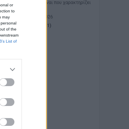
ισκέπτες και αυτό είναι που χαρακτηρίζει
sonal or
ection to
σλάβει για την σεζόν 2026
ou may
 personal
λίας (κωδικός BEACH01)
out of the
 downstream
B’s List of
ιοληψίας)