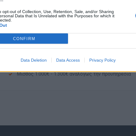
In
Συνέπεια και επαγγελματισμός
Επικοινωνιακές δεξιότητες
o opt-out of Collection, Use, Retention, Sale, and/or Sharing
ersonal Data that Is Unrelated with the Purposes for which it
lected.
Out
Παροχές
Ευχάριστο περιβάλλον εργασίας
CONFIRM
Δυνατότητα παραχώρησης στέγης
Διατροφή
Data Deletion
Data Access
Privacy Policy
Δυνατότητα επαγγελματικής ανάπτυξης
Μισθός 1.000€ - 1.300€ αναλόγως την προϋπηρεσία