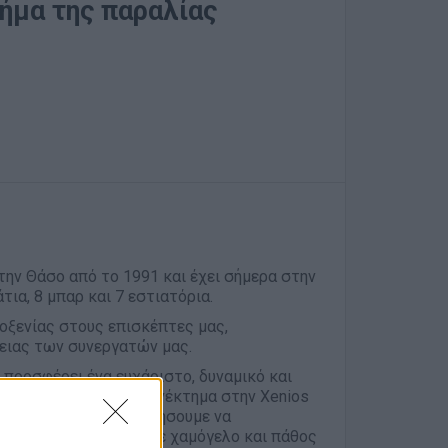
μήμα της παραλίας
στην Θάσο από το 1991 και έχει σήμερα στην
τια, 8 μπαρ και 7 εστιατόρια.
οξενίας στους επισκέπτες μας,
ειας των συνεργατών μας.
α προσφέρει ένα ευχάριστο, δυναμικό και
 το πιο πολύτιμο πλεονέκτημα στην Xenios
εξιότητες και να βοηθήσουμε να
ούμε ανθρώπους που με χαμόγελο και πάθος