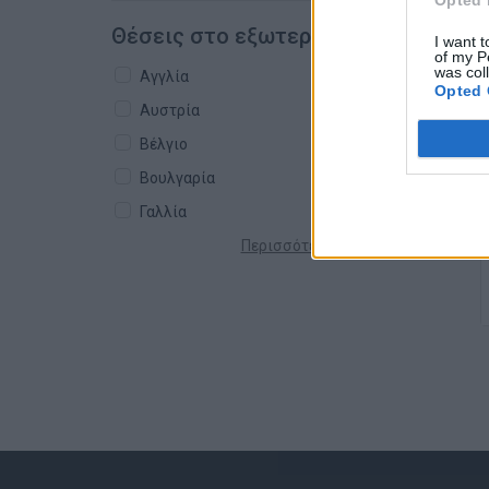
Opted 
Θέσεις στο εξωτερικό
I want t
of my P
was col
Αγγλία
Opted 
Αυστρία
Βέλγιο
Βουλγαρία
Γαλλία
Περισσότερες χώρες +