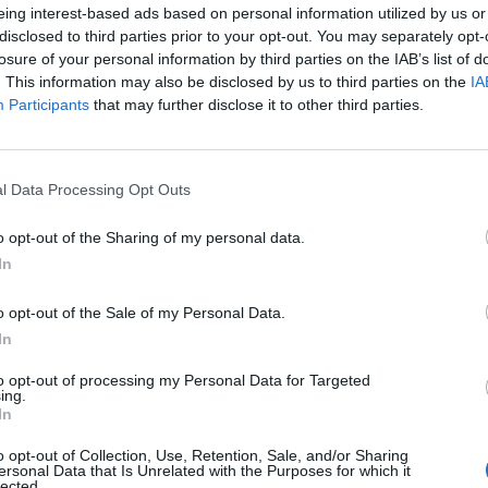
eing interest-based ads based on personal information utilized by us or
Προετοιμασία και ολοκλήρωση παραλαβών εμπορευμά
disclosed to third parties prior to your opt-out. You may separately opt-
τοποθέτηση) σύμφωνα με τον ημερήσιο προγραμματισ
losure of your personal information by third parties on the IAB’s list of
. This information may also be disclosed by us to third parties on the
IA
Εξυπηρέτηση πελατών με στόχο την κάλυψη των ανα
Participants
that may further disclose it to other third parties.
πληροφοριών για τα προϊόντα
Οργάνωση και διαχείριση αποθεμάτων, καθώς και σω
στην αποθήκη
l Data Processing Opt Outs
Διαχείριση παραγγελιών, αλλαγών τιμών και επιστ
Διασφάλιση καθαριότητας και ευταξίας στον χώρο τ
o opt-out of the Sharing of my personal data.
In
Απαραίτητα Προσόντα
o opt-out of the Sale of my Personal Data.
Πολύ καλές επικοινωνιακές δεξιότητες και προσανα
In
Υπευθυνότητα, συνέπεια και ικανότητα συνεργασίας 
to opt-out of processing my Personal Data for Targeted
Καλή γνώση χρήσης Η/Υ
ing.
In
Ευελιξία σε εναλλασσόμενο ωράριο
Προϋπηρεσία σε αντίστοιχη θέση θα θεωρηθεί επιπλ
o opt-out of Collection, Use, Retention, Sale, and/or Sharing
ersonal Data that Is Unrelated with the Purposes for which it
Επιθυμητές σπουδές ΑΕΙ/ ΤΕΙ/ ΙΕΚ
lected.