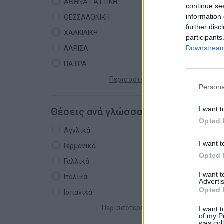
ΑΘΗΝΑ - ΑΤΤΙΚΗ
continue se
information 
ΘΕΣΣΑΛΟΝΙΚΗ
further disc
ΧΑΛΚΙΔΙΚΗ
participants
Downstream 
ΛΑΡΙΣΑ
ΠΑΤΡΑ
Περισσότερες πόλεις +
Persona
I want t
Θέσεις ανά γλώσσα
Opted 
Αγγλικά
I want t
Γερμανικά
Opted 
Γαλλικά
I want 
Ιταλικά
Advertis
Opted 
Ισπανικά
Περισσότερες γλώσσες +
I want t
of my P
was col