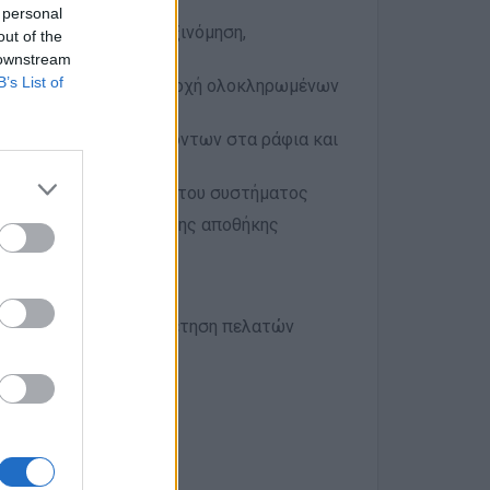
 personal
των (εκφόρτωση, ταξινόμηση,
out of the
μό
 downstream
B’s List of
γκών τους και την παροχή ολοκληρωμένων
στή τοποθέτηση προϊόντων στα ράφια και
ροφών προϊόντων μέσω του συστήματος
ου καταστήματος και της αποθήκης
τολισμός στην εξυπηρέτηση πελατών
σε ομαδικό περιβάλλον
έον προσόν