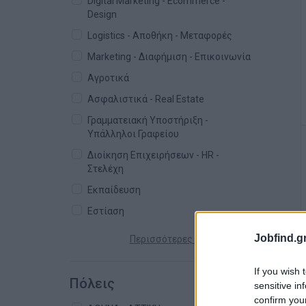
Digital Marketing - Ecommerce -
Design
Logistics - Αποθήκη - Μεταφορές
Marketing - Διαφήμιση - Επικοινωνία
Αγροτικά
Ασφαλιστικά - Real Estate
Γραμματειακή Υποστήριξη -
Υπάλληλοι Γραφείου
Διοίκηση Επιχειρήσεων - HR -
Στελέχη
Εκπαίδευση
Εστίαση
Jobfind.gr
Περισσότερες κατηγορίες +
If you wish 
Πόλεις
sensitive in
confirm you