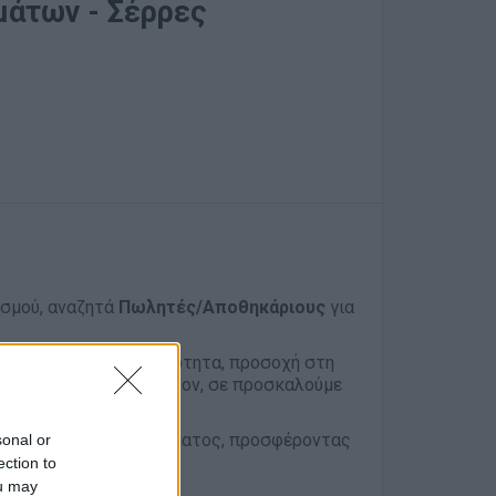
μάτων - Σέρρες
ισμού, αναζητά
Πωλητές/
Αποθηκάριους
για
, διαθέτεις οργανωτικότητα, προσοχή στη
ι οργανωμένο περιβάλλον, σε προσκαλούμε
τον χώρο του καταστήματος, προσφέροντας
sonal or
ection to
ou may