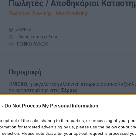
Πωλητές / Αποθηκάριοι Καταστη
Πωλήσεις Λιανικής - Merchandising
ΣΕΡΡΕΣ
Πλήρης απασχόληση
ΓΕΝΙΚΟ ΛΥΚΕΙΟ
Περιγραφή
Η
VICKO
, η μεγαλύτερη ελληνική εταιρεία οικιακού εξοπλ
το κατάστημά της στις
Σέρρες
.
Αν έχεις εμπειρία ή ενδιαφέρον στη διαχείριση αποθήκης
λεπτομέρεια και θέλεις να εργαστείς σε ένα σταθερό κα
 -
Do Not Process My Personal Information
να γίνεις μέλος της ομάδας μας.
Η θέση συνδυάζει καθήκοντα αποθήκης με υποστήριξη σ
to opt-out of the sale, sharing to third parties, or processing of your per
ένα δυναμικό ρόλο και προοπτικές εξέλιξης.
formation for targeted advertising by us, please use the below opt-out s
r selection. Please note that after your opt-out request is processed y
Βασικές αρμοδιότητες: