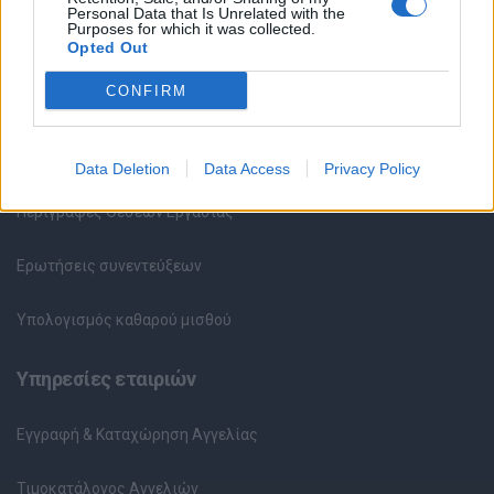
Personal Data that Is Unrelated with the
Purposes for which it was collected.
Καταχώρηση Online Βιογραφικού
Opted Out
CONFIRM
Συμβουλές Καριέρας
HR corner
Data Deletion
Data Access
Privacy Policy
Περιγραφές Θέσεων Εργασίας
Ερωτήσεις συνεντεύξεων
Υπολογισμός καθαρού μισθού
Υπηρεσίες εταιριών
Εγγραφή & Καταχώρηση Αγγελίας
Τιμοκατάλογος Αγγελιών