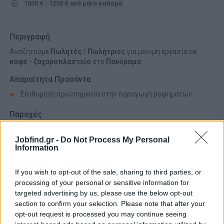
1000 € - 1200 € ανά μήνα καθαρά
Περιγραφή
Αναζητούμε
Πωλητές
/
Πωλήτριες
για μόνιμη εργασία σε
καφέ - ζαχαροπλαστείο
στο
Πανόραμα
.
Απαραίτητα Προσόντα
Επιθυμητή προϋπηρεσία στην παραγωγή ροφημάτων
Παροχές
Πλήρης ασφάλιση
Jobfind.gr -
Do Not Process My Personal
Πενθήμερη εργασία
Information
Πρωινή και απογευματινή βάρδια
If you wish to opt-out of the sale, sharing to third parties, or
processing of your personal or sensitive information for
targeted advertising by us, please use the below opt-out
section to confirm your selection. Please note that after your
opt-out request is processed you may continue seeing