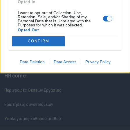
Θέσεις Εργασίας ανά Εταιρεία
Opted In
I want to opt-out of Collection, Use,
Κέντρο Βοήθειας
Retention, Sale, and/or Sharing of my
Personal Data that Is Unrelated with the
Purposes for which it was collected.
Opted Out
Υπηρεσίες υποψηφίων
CONFIRM
Καταχώρηση Online Βιογραφικού
Συμβουλές Καριέρας
Data Deletion
Data Access
Privacy Policy
HR corner
Περιγραφές Θέσεων Εργασίας
Ερωτήσεις συνεντεύξεων
Υπολογισμός καθαρού μισθού