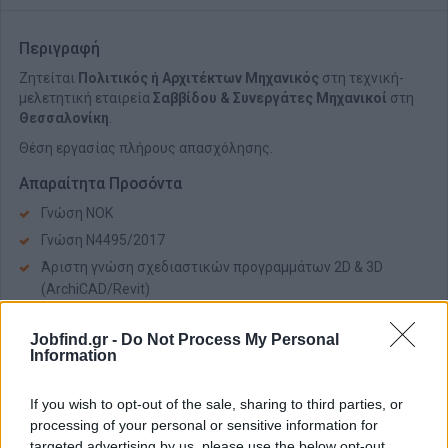
Περιγραφή
Ζητείται
Πολιτικός ή Αρχιτέκτων Μηχανικός
στη τεχνική-
μελετητική εταιρεία
Σαββίδου & Συνεργάτες Μηχανικοί
στη
Θεσσαλονίκη
.
Θέση εργασίας πλήρους απασχόλησης.
Απαραίτητα Προσόντα
Γνώση ΝΟΚ
Γνώση Ν4495/2017
Άριστη γνώση σχεδιαστικών προγραμμάτων 2D & 3D
(ArchiCAD/Revit)
Γνώση συστήματος e-adeies
Jobfind.gr -
Do Not Process My Personal
Παροχές
Information
Αποδοχές υψηλές
If you wish to opt-out of the sale, sharing to third parties, or
Δυνατότητες εξέλιξης σε θέση προϊσταμένου τμήματος
processing of your personal or sensitive information for
έκδοσης οικοδομικών αδειών
targeted advertising by us, please use the below opt-out