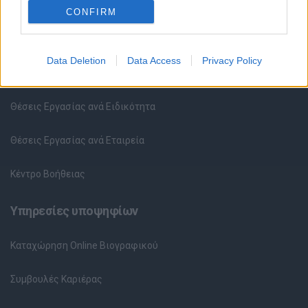
CONFIRM
Θέσεις εργασίας
Data Deletion
Data Access
Privacy Policy
Όλες οι Θέσεις Εργασίας
Θέσεις Εργασίας ανά Ειδικότητα
Θέσεις Εργασίας ανά Εταιρεία
Κέντρο Βοήθειας
Υπηρεσίες υποψηφίων
Καταχώρηση Online Βιογραφικού
Συμβουλές Καριέρας