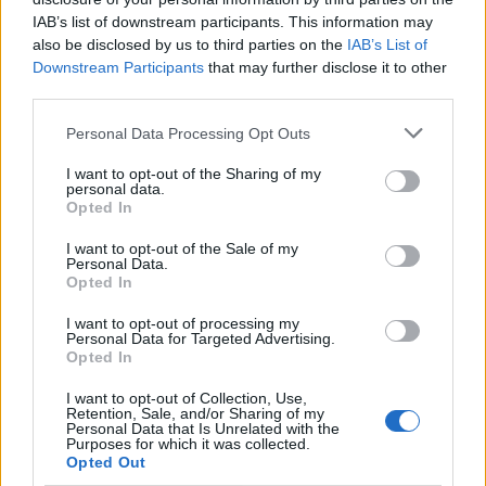
Τι σου προσφέρουμε:
IAB’s list of downstream participants. This information may
Ανταγωνιστικό μισθό και bonus απόδοσης.
also be disclosed by us to third parties on the
IAB’s List of
Εκπαίδευση σε πωλήσεις και απεριόριστη πρόσβαση σε
Downstream Participants
that may further disclose it to other
third parties.
πόρους εκπαίδευσης Vodafone.
Πρόσβαση στο πακέτο προνομιακών τιμών συνεργατών
Personal Data Processing Opt Outs
Vodafone Red Club.
Ευκαιρίες εξέλιξης και ανάπτυξη.
I want to opt-out of the Sharing of my
personal data.
Υποστήριξη σε μία δυναμική ομάδα πωλήσεων.
Opted In
I want to opt-out of the Sale of my
Personal Data.
Opted In
I want to opt-out of processing my
Personal Data for Targeted Advertising.
Opted In
I want to opt-out of Collection, Use,
Retention, Sale, and/or Sharing of my
Personal Data that Is Unrelated with the
Purposes for which it was collected.
Opted Out