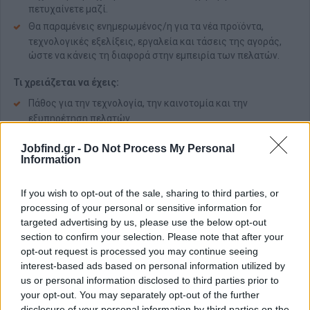
πετυχαίνετε μαζί.
Θα παραμένεις ενημερωμένος/η για τα νέα προϊόντα,
τεχνολογικές εξελίξεις, εργαλεία και τάσεις της αγοράς,
ώστε να κάνεις τη διαφορά στην εμπειρία των πελατών.
Τι χρειάζεται να έχεις:
Πάθος για την τεχνολογία, την καινοτομία και την
εξυπηρέτηση πελατών.
Να σε παρακινεί η επίτευξη στόχων πωλήσεων και η
Jobfind.gr -
Do Not Process My Personal
παραγωγή αποτελεσμάτων.
Information
Περιέργεια και διάθεση να μάθεις για νέες τεχνολογίες.
Να υποστηρίζεις την ομάδα σου και βοηθάς τους γύρω σου
If you wish to opt-out of the sale, sharing to third parties, or
να εξελιχθούν.
processing of your personal or sensitive information for
Εστίαση στην κατανόηση των αναγκών του πελάτη.
targeted advertising by us, please use the below opt-out
section to confirm your selection. Please note that after your
Οργάνωση και υπευθυνότητα.
opt-out request is processed you may continue seeing
Αν έχεις προηγούμενη εμπειρία σε λιανική ή σε ρόλο με
interest-based ads based on personal information utilized by
επαφή με πελάτες, είναι πλεονέκτημα – αλλά δεν είναι
us or personal information disclosed to third parties prior to
απαραίτητη!
your opt-out. You may separately opt-out of the further
disclosure of your personal information by third parties on the