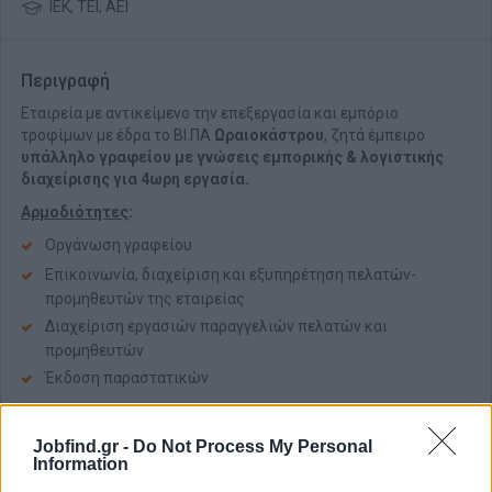
ΙΕΚ, ΤΕΙ, ΑΕΙ
Περιγραφή
Εταιρεία με αντικείμενο την επεξεργασία και εμπόριο
τροφίμων με έδρα το ΒΙ.ΠΑ
Ωραιοκάστρου
, ζητά έμπειρο
υπάλληλο γραφείου με γνώσεις εμπορικής & λογιστικής
διαχείρισης για 4ωρη εργασία.
Αρμοδιότητες
:
Οργάνωση γραφείου
Επικοινωνία, διαχείριση και εξυπηρέτηση πελατών-
προμηθευτών της εταιρείας
Διαχείριση εργασιών παραγγελιών πελατών και
προμηθευτών
Έκδοση παραστατικών
Απαραίτητα Προσόντα
Jobfind.gr -
Do Not Process My Personal
Άριστη γνώση χειρισμού Η/Υ & προγράμματος
SoftOne
Information
Άριστη χρήση της αγγλικής γλώσσας