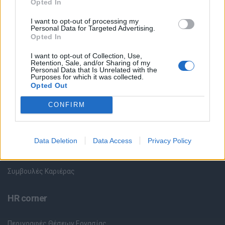
Opted In
Όλες οι Θέσεις Εργασίας
I want to opt-out of processing my
Personal Data for Targeted Advertising.
Opted In
Θέσεις Εργασίας ανά Ειδικότητα
I want to opt-out of Collection, Use,
Retention, Sale, and/or Sharing of my
Personal Data that Is Unrelated with the
Θέσεις Εργασίας ανά Εταιρεία
Purposes for which it was collected.
Opted Out
Κέντρο Βοήθειας
CONFIRM
Υπηρεσίες υποψηφίων
Data Deletion
Data Access
Privacy Policy
Καταχώρηση Online Βιογραφικού
Συμβουλές Καριέρας
HR corner
Περιγραφές Θέσεων Εργασίας