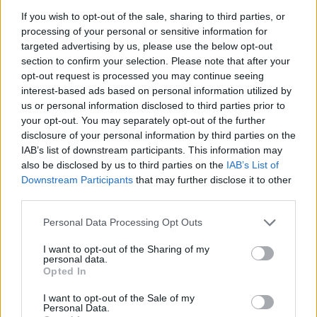
Προϋπηρεσία τουλάχιστον 3 έτους σε αντίστοιχη θέση
If you wish to opt-out of the sale, sharing to third parties, or
processing of your personal or sensitive information for
Παροχές
targeted advertising by us, please use the below opt-out
section to confirm your selection. Please note that after your
Πενθήμερο ωράριο 10.00 – 14:00
opt-out request is processed you may continue seeing
Αμοιβή αναλόγως των προσόντων και της προϋπηρεσίας
interest-based ads based on personal information utilized by
us or personal information disclosed to third parties prior to
your opt-out. You may separately opt-out of the further
disclosure of your personal information by third parties on the
IAB’s list of downstream participants. This information may
also be disclosed by us to third parties on the
IAB’s List of
Downstream Participants
that may further disclose it to other
third parties.
Personal Data Processing Opt Outs
I want to opt-out of the Sharing of my
personal data.
Opted In
I want to opt-out of the Sale of my
Personal Data.
Θέσεις εργασίας