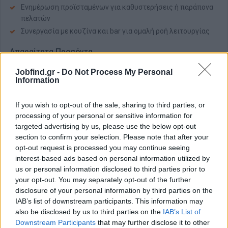
Ενημέρωση προϊσταμένων για καθυστερήσεις ή παράπονα
πελατών
Συνεργασία με κουζίνα και bar για ομαλή ροή λειτουργίας
Απαραίτητα Προσόντα
Προϋπηρεσία σε εστιατόριο, bar ή ξενοδοχείο
Jobfind.gr -
Do Not Process My Personal
Information
Καλή γνώση αγγλικών
Επαγγελματική εμφάνιση και επικοινωνιακές δεξιότητες
If you wish to opt-out of the sale, sharing to third parties, or
Ομαδικό πνεύμα και πελατοκεντρική αντίληψη
processing of your personal or sensitive information for
targeted advertising by us, please use the below opt-out
Παροχές
section to confirm your selection. Please note that after your
Ανταγωνιστικό πακέτο αποδοχών
opt-out request is processed you may continue seeing
Παροχή διαμονής (εφόσον κριθεί απαραίτητο) και
interest-based ads based on personal information utilized by
διατροφής εντός ξενοδοχείου
us or personal information disclosed to third parties prior to
your opt-out. You may separately opt-out of the further
Σταθερό και φιλικό εργασιακό περιβάλλον
disclosure of your personal information by third parties on the
Δυνατότητα επαγγελματικής εξέλιξης
IAB’s list of downstream participants. This information may
also be disclosed by us to third parties on the
IAB’s List of
Στείλε μας το βιογραφικό σου
Downstream Participants
that may further disclose it to other