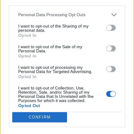
Εάν διαθέτεις την απαραίτητη εμπειρία, αγαπάς τη φιλοξενία
third parties.
και επιθυμείς να γίνεις μέλος μιας συνεχώς αναπτυσσόμενης
ομάδας, θα χαρούμε να σε γνωρίσουμε!
Personal Data Processing Opt Outs
I want to opt-out of the Sharing of my
personal data.
Opted In
I want to opt-out of the Sale of my
Personal Data.
Opted In
I want to opt-out of processing my
Personal Data for Targeted Advertising.
Opted In
I want to opt-out of Collection, Use,
Retention, Sale, and/or Sharing of my
Personal Data that Is Unrelated with the
Purposes for which it was collected.
Opted Out
Θέσεις εργασίας
CONFIRM
Όλες οι Θέσεις Εργασίας