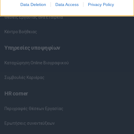
Θέσεις Εργασίας ανά Ειδικότητα
Data Deletion
Data Access
Privacy Policy
Θέσεις Εργασίας ανά Εταιρεία
Κέντρο Βοήθειας
Υπηρεσίες υποψηφίων
Καταχώρηση Online Βιογραφικού
Συμβουλές Καριέρας
HR corner
Περιγραφές Θέσεων Εργασίας
Ερωτήσεις συνεντεύξεων