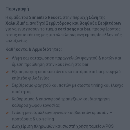
Περιγραφή
Η ομάδα του
Simantro Resort
, στην περιοχή
Σάνη
της
Χαλκιδικής
, αναζητά
Σερβιτόρους και Βοηθούς Σερβιτόρων
για να ενισχύσουν το τμήμα
εστίασης
και
bar
, προσφέροντας
στους επισκέπτες μας μια ολοκληρωμένη εμπειρία ελληνικής
φιλοξενίας.
Καθήκοντα & Αρμοδιότητες:
Λήψη και καταχώρηση παραγγελιών φαγητού & ποτών και
άμεση προώθηση στην κουζίνα ή στο bar
Εξυπηρέτηση επισκεπτών σε εστιατόριο και bar με υψηλό
επίπεδο φιλοξενίας
Σερβίρισμα φαγητού και ποτών με σωστό timing και έλεγχο
ποιότητας
Καθαρισμός & επαναφορά τραπεζιών και διατήρηση
καθαρού χώρου εργασίας
Γνώση μενού, αλλεργιογόνων και βασικών κρασιών –
προτάσεις & up-selling
Διαχείριση πληρωμών και σωστή χρήση ταμείου/POS