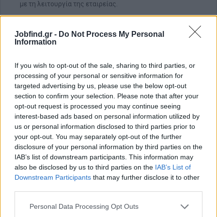
με τη λειτουργία της εταιρείας.
Απαραίτητα Προσόντα
Jobfind.gr -
Do Not Process My Personal
Κάτοχος δικού του δικύκλου και διπλώματος οδήγησης.
Information
Καλή γνώση περιοχών εντός Αττικής.
Συνέπεια, ευγένεια και υπευθυνότητα.
If you wish to opt-out of the sale, sharing to third parties, or
processing of your personal or sensitive information for
Προηγούμενη εμπειρία σε αντίστοιχη θέση θα θεωρηθεί
targeted advertising by us, please use the below opt-out
επιπλέον προσόν.
section to confirm your selection. Please note that after your
Παροχές
opt-out request is processed you may continue seeing
interest-based ads based on personal information utilized by
Σταθερό απογευματινό ωράριο (Δευτέρα – Παρασκευή,
us or personal information disclosed to third parties prior to
16:00–20:00).
your opt-out. You may separately opt-out of the further
Συνεχής υποστήριξη και καθοδήγηση από την ομάδα της
disclosure of your personal information by third parties on the
SpitiSpiti.
IAB’s list of downstream participants. This information may
Ανταγωνιστική αμοιβή και κάλυψη εξόδων κίνησης.
also be disclosed by us to third parties on the
IAB’s List of
Downstream Participants
that may further disclose it to other
third parties.
Personal Data Processing Opt Outs