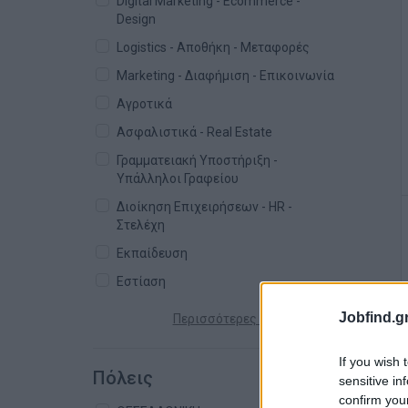
Digital Marketing - Ecommerce -
Design
Logistics - Αποθήκη - Μεταφορές
Marketing - Διαφήμιση - Επικοινωνία
Αγροτικά
Ασφαλιστικά - Real Estate
Γραμματειακή Υποστήριξη -
Υπάλληλοι Γραφείου
Διοίκηση Επιχειρήσεων - HR -
Στελέχη
Εκπαίδευση
Εστίαση
Jobfind.gr
Περισσότερες κατηγορίες +
If you wish 
Πόλεις
sensitive in
confirm you