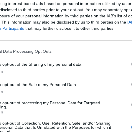
Προϋπηρεσία σε πωλήσεις ή εξυπηρέτηση πελατών
eing interest-based ads based on personal information utilized by us or
Ευχάριστη προσωπικότητα και επικοινωνιακές δεξιό
disclosed to third parties prior to your opt-out. You may separately opt-
losure of your personal information by third parties on the IAB’s list of
. This information may also be disclosed by us to third parties on the
IA
Παροχές
Participants
that may further disclose it to other third parties.
Σταθερό εβδομαδιαίο ρεπό
Πλήρης ασφάλιση και νόμιμα επιδόματα
l Data Processing Opt Outs
Παροχή διαμονής
Bonus επίτευξης στόχων
o opt-out of the Sharing of my personal data.
Ευχάριστο περιβάλλον εργασίας
In
o opt-out of the Sale of my Personal Data.
In
to opt-out of processing my Personal Data for Targeted
ing.
In
o opt-out of Collection, Use, Retention, Sale, and/or Sharing
ersonal Data that Is Unrelated with the Purposes for which it
lected.