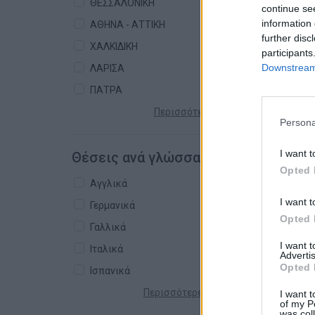
ΘΕΣΣΑΛΟΝΙΚΗ
continue se
information 
ΑΘΗΝΑ - ΑΤΤΙΚΗ
further disc
ΧΑΛΚΙΔΙΚΗ
participants
Downstream 
ΛΑΡΙΣΑ
ΠΑΤΡΑ
Περισσότερες πόλεις +
Persona
I want t
Θέσεις ανά γλώσσα
Opted 
Αγγλικά
I want t
Γερμανικά
Opted 
Γαλλικά
I want 
Ιταλικά
Advertis
Opted 
Ισπανικά
Περισσότερες γλώσσες +
I want t
of my P
was col