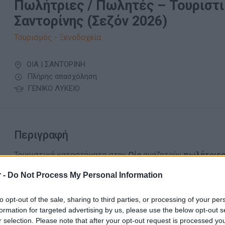
Πωλήτριες / Πωλητές – Τουριστ
Σαντορίνης (Σεζόν 2026)
Τουρισμός - Ξενοδοχεία
ΟΙΑ | ΣΑΝΤΟΡΙΝΗ
Πλήρης απασχόληση
ΓΕΝΙΚΟ ΛΥΚΕΙΟ
Περιγραφή
Τουριστικά καταστήματα στην
Οία
αναζητούν
πωλήτριες
Οκτώβριος 2026.
 -
Do Not Process My Personal Information
Απαραίτητα Προσόντα
to opt-out of the sale, sharing to third parties, or processing of your per
formation for targeted advertising by us, please use the below opt-out s
Καλή γνώση αγγλικών
r selection. Please note that after your opt-out request is processed y