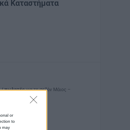
ικά Καταστήματα
 / πωλητές
για τη σεζόν Μάιος –
sonal or
ection to
ou may