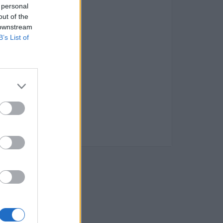
 personal
τητες
out of the
 downstream
B’s List of