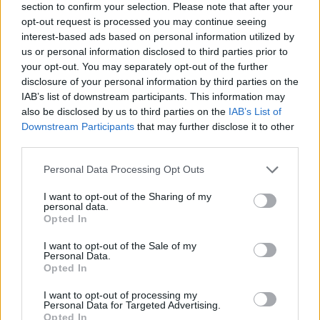
Βασική γνώση και εξοικείωση με εργαλεία
section to confirm your selection. Please note that after your
opt-out request is processed you may continue seeing
Διάθεση για εργασία μάθηση και εξέλιξη
interest-based ads based on personal information utilized by
Ικανότητα ανάγνωσης τεχνικών σχεδίων
us or personal information disclosed to third parties prior to
Προϋπηρεσία σε αντίστοιχη θέση θα εκτιμηθεί ιδιαίτερα
your opt-out. You may separately opt-out of the further
disclosure of your personal information by third parties on the
Εμπειρία στη χρήση CNC, laser κοπής και στράντζας θα
IAB’s list of downstream participants. This information may
εκτιμηθεί ιδιαίτερα
also be disclosed by us to third parties on the
IAB’s List of
Παροχές
Downstream Participants
that may further disclose it to other
third parties.
Προσφέρουμε
Ευχάριστο και σταθερό περιβάλλον εργασίας
Personal Data Processing Opt Outs
Ανταγωνιστικές αποδοχές ανάλογες με τις δεξιότητες και
I want to opt-out of the Sharing of my
την εξέλιξη
personal data.
Opted In
Πλήρης εκπαίδευση και μετάδοση εμπειρίας στο
αντικείμενο
I want to opt-out of the Sale of my
Ευκαιρίες για επαγγελματική ανέλιξη
Personal Data.
Opted In
Ιδιωτικό πρόγραμμα ασφάλισης υγείας για τον εργαζόμενο
Πρωινή εργασία πλήρους απασχόλησης (5νθήμερη εργασία)
I want to opt-out of processing my
Personal Data for Targeted Advertising.
Opted In