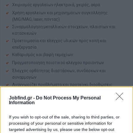
Χειρισμός εργαλείων ηλεκτρικά, χειρός, αέρα
Χρήση εργαλείων και μηχανημάτων συγκόλλησης
(MIG/MAG, laser, πόντας)
Συναρμολόγηση μεταλλικών στοιχείων, πλαισίων και
κατασκευών
Προετοιμασία και έλεγχος υλικών προς κοπή και
επεξεργασία
Καθαρισμός και βαφή τεμαχίων
Πραγματοποίηση ποιοτικού ελέγχου προϊόντων
Έλεγχος ορθότητας διαστάσεων, συνδέσεων και
συναρμογών
Αναγνωρίζει προβλήματα και προτείνει διορθώσεις
Συντήρηση βασικού επιπέδου και σωστή λειτουργία
Jobfind.gr -
Do Not Process My Personal
εξοπλισμού
Information
Απαραίτητα Προσόντα
If you wish to opt-out of the sale, sharing to third parties, or
Εμπειρία σε χειρωνακτική ή τεχνική εργασία
processing of your personal or sensitive information for
Υπευθυνότητα, Συνέπεια και ομαδικό πνεύμα
targeted advertising by us, please use the below opt-out