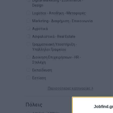
Digital Marketing - Ecommerce -
Design
Logistics - Αποθήκη - Μεταφορές
Marketing - Διαφήμιση - Επικοινωνία
Αγροτικά
Ασφαλιστικά - Real Estate
Γραμματειακή Υποστήριξη -
Υπάλληλοι Γραφείου
Διοίκηση Επιχειρήσεων - HR -
Στελέχη
Εκπαίδευση
Εστίαση
Περισσότερες κατηγορίες +
Πόλεις
Jobfind.gr