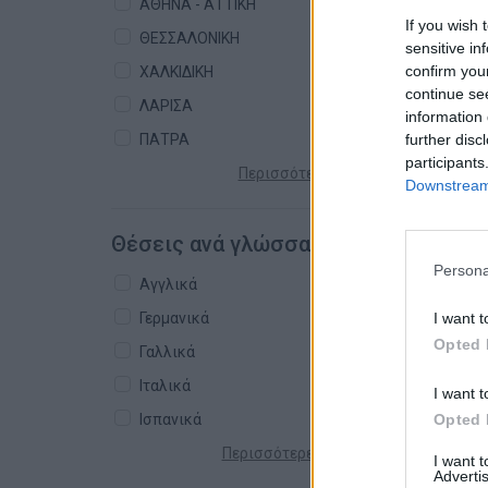
ΑΘΗΝΑ - ΑΤΤΙΚΗ
If you wish 
ΘΕΣΣΑΛΟΝΙΚΗ
sensitive in
confirm you
ΧΑΛΚΙΔΙΚΗ
continue se
ΛΑΡΙΣΑ
information 
ΠΑΤΡΑ
further disc
participants
Περισσότερες πόλεις +
Downstream 
Θέσεις ανά γλώσσα
Persona
Αγγλικά
Γερμανικά
I want t
Opted 
Γαλλικά
Ιταλικά
I want t
Ισπανικά
Opted 
Περισσότερες γλώσσες +
I want 
Advertis