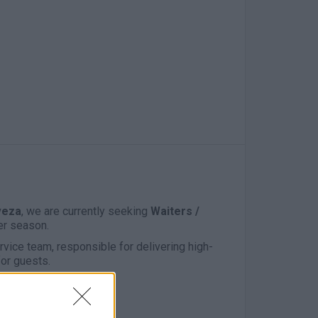
veza
, we are currently seeking
Waiters /
r season.
vice team, responsible for delivering high-
for guests.