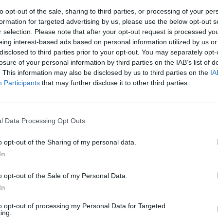
Accommodation provided
to opt-out of the sale, sharing to third parties, or processing of your per
Complimentary meals daily
formation for targeted advertising by us, please use the below opt-out s
r selection. Please note that after your opt-out request is processed y
A professional and well-organized working environment
eing interest-based ads based on personal information utilized by us or
Opportunities for growth within the hospitality sector
disclosed to third parties prior to your opt-out. You may separately opt-
Contract period: Summer Season 2026
losure of your personal information by third parties on the IAB’s list of
. This information may also be disclosed by us to third parties on the
IA
Key Responsibilities:
Participants
that may further disclose it to other third parties.
Provide excellent customer service in a professional m
Take orders using PDA system
l Data Processing Opt Outs
Ensure accuracy and attention to detail in order handling
Maintain cleanliness and organization of the service are
o opt-out of the Sharing of my personal data.
Collaborate effectively with kitchen and service team
In
Handle guest requests and ensure high levels of satisfa
o opt-out of the Sale of my Personal Data.
Follow all hygiene and service standards
In
Candidate Profile:
to opt-out of processing my Personal Data for Targeted
ing.
Previous experience in a similar position