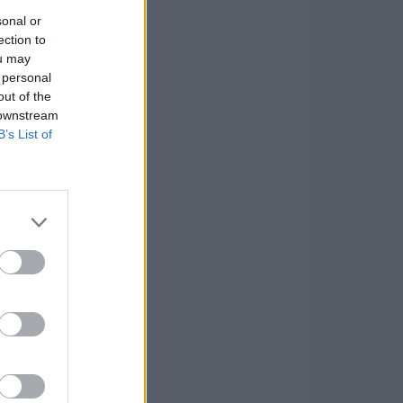
sonal or
ection to
ou may
 personal
out of the
 downstream
B’s List of
anner
a
ction