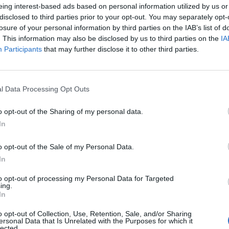
eing interest-based ads based on personal information utilized by us or
Πτυχίο ΑΕΙ/ΑΤΕΙ θα εκτιμηθεί
disclosed to third parties prior to your opt-out. You may separately opt-
losure of your personal information by third parties on the IAB’s list of
Ευχέρεια στην χρήση Η/Υ
. This information may also be disclosed by us to third parties on the
IA
Επικοινωνιακές ικανότητες
Participants
that may further disclose it to other third parties.
Όρεξη, διάθεση, ομαδικό πνεύμα
Εξαιρετικές δυνατότητες οργάνωσης & διαχείρισης 
l Data Processing Opt Outs
Προηγούμενη εργασιακή εμπειρία στον κλάδο των 
o opt-out of the Sharing of my personal data.
Παροχές
In
Άμεση πρόσληψη
με σταθερό μισθό
o opt-out of the Sale of my Personal Data.
Ασφάλιση
από την 1η μέρα
In
Κίνητρα & αμοιβές
bonus
to opt-out of processing my Personal Data for Targeted
Ευκαιρίες επαγγελματικής εξέλιξης
ing.
In
Συστηματική εκπαίδευση & ενημέρωση
Σύγχρονο, φιλικό και πλήρως οργανωμένο περιβάλλο
o opt-out of Collection, Use, Retention, Sale, and/or Sharing
ersonal Data that Is Unrelated with the Purposes for which it
lected.