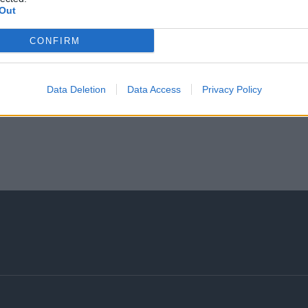
Σε όλες τις αιτήσεις θα τηρηθεί απόλυτη εχεμύθεια με βά
Out
γενικώς τη νομοθεσία περί προστασίας προσωπικών δεδ
CONFIRM
Data Deletion
Data Access
Privacy Policy