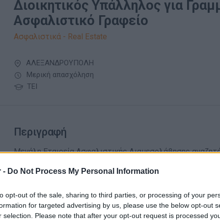
Διοικητικός Υπάλληλος για Γραμ
Ασφαλιστικό Γραφείο
Ασφαλιστικά - Real Estate
ΑΛΕΞΑΝΔΡΟΥΠΟΛΗ
Μερική απασχόληση
ΤΕΙ
Περιγραφή
Μεγάλη Εταιρεία Ασφαλιστικής Διαμεσολάβησης αναζητά
Υποστήριξη
στο γραφείο της
Αλεξανδρούπολης
.
 -
Do Not Process My Personal Information
H θέση αφορά εργασία μερικής απασχόλησης, με φυσική π
Προϋπηρεσία στον ασφαλιστικό τομέα θα εκτιμηθεί.
to opt-out of the sale, sharing to third parties, or processing of your per
formation for targeted advertising by us, please use the below opt-out s
Απαραίτητα Προσόντα
r selection. Please note that after your opt-out request is processed y