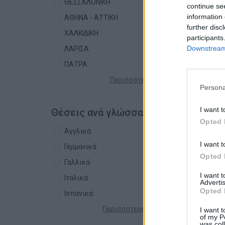
ΘΕΣΣΑΛΟΝΙΚΗ
continue se
information 
ΑΘΗΝΑ - ΑΤΤΙΚΗ
further disc
ΧΑΛΚΙΔΙΚΗ
participants
Downstream 
ΛΑΡΙΣΑ
ΠΑΤΡΑ
Περισσότερες πόλεις +
Persona
I want t
Θέσεις ανά γλώσσα
Opted 
Αγγλικά
I want t
Γερμανικά
Opted 
Γαλλικά
I want 
Ιταλικά
Advertis
Opted 
Ισπανικά
Περισσότερες γλώσσες +
I want t
of my P
was col