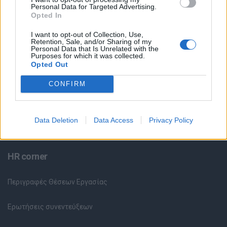
Θέσεις Εργασίας ανά Ειδικότητα
Personal Data for Targeted Advertising.
Opted In
Θέσεις Εργασίας ανά Εταιρεία
I want to opt-out of Collection, Use,
Retention, Sale, and/or Sharing of my
Personal Data that Is Unrelated with the
Κέντρο Βοήθειας
Purposes for which it was collected.
Opted Out
Υπηρεσίες υποψηφίων
CONFIRM
Καταχώρηση Online Βιογραφικού
Data Deletion
Data Access
Privacy Policy
Συμβουλές Καριέρας
HR corner
Περιγραφές Θέσεων Εργασίας
Ερωτήσεις συνεντεύξεων