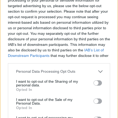
processing of your personal or sensitive information for
Πλήρης απασχόληση, πενθήμερο
targeted advertising by us, please use the below opt-out
Πλήρης και μόνιμη απασχόληση και ασφάλιση
section to confirm your selection. Please note that after your
opt-out request is processed you may continue seeing
interest-based ads based on personal information utilized by
us or personal information disclosed to third parties prior to
your opt-out. You may separately opt-out of the further
disclosure of your personal information by third parties on the
IAB’s list of downstream participants. This information may
also be disclosed by us to third parties on the
IAB’s List of
Downstream Participants
that may further disclose it to other
third parties.
Personal Data Processing Opt Outs
I want to opt-out of the Sharing of my
personal data.
Opted In
Θέσεις εργασίας
I want to opt-out of the Sale of my
Personal Data.
Όλες οι Θέσεις Εργασίας
Opted In
I want to opt-out of processing my