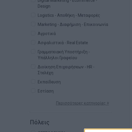
Digital Marketing - Ecommerce -
Design
Logistics - Αποθήκη - Μεταφορές
Marketing - Διαφήμιση - Επικοινωνία
Αγροτικά
Ασφαλιστικά - Real Estate
Γραμματειακή Υποστήριξη -
Υπάλληλοι Γραφείου
Διοίκηση Επιχειρήσεων - HR -
Στελέχη
Εκπαίδευση
Εστίαση
Περισσότερες κατηγορίες +
Πόλεις