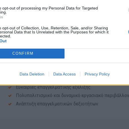
to opt-out of processing my Personal Data for Targeted
Απαραίτητα Προσόντα
ing.
In
Προϋπηρεσία ανάλογη του αντικειμένου σε 5 αστέρων 
o opt-out of Collection, Use, Retention, Sale, and/or Sharing
Άριστες επικοινωνιακές και διαπροσωπικές δεξιότητ
ersonal Data that Is Unrelated with the Purposes for which it
lected.
Ικανότητες οργάνωσης, διαχείρισης χρόνου, επίλυσ
Out
δυνατότητα διαχείρισης σύνθετων ή απαιτητικών περ
Γνώση βέλτιστων πρακτικών στον ξενοδοχειακό κλάδο
CONFIRM
Άριστη γνώση Αγγλικών επιπλέον γλώσσες (Γερμανικ
Data Deletion
Data Access
Privacy Policy
Παροχές
Ευκαιρίες επαγγελματικής εξέλιξης
Πολυπολιτισμικό και δυναμικό εργασιακό περιβάλλο
Ανάπτυξη επαγγελματικών δεξιοτήτων