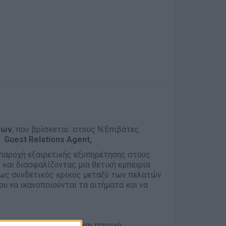
ρων
, που βρίσκεται στoυς Ν.Επιβάτες
ν
Guest Relations Agent,
ν παροχή εξαιρετικής εξυπηρέτησης στους
 και διασφαλίζοντας μια θετική εμπειρία
τε ως συνδετικός κρίκος μεταξύ των πελατών
υ να ικανοποιούνται τα αιτήματα και να
 διαδικασία check-in και παροχή