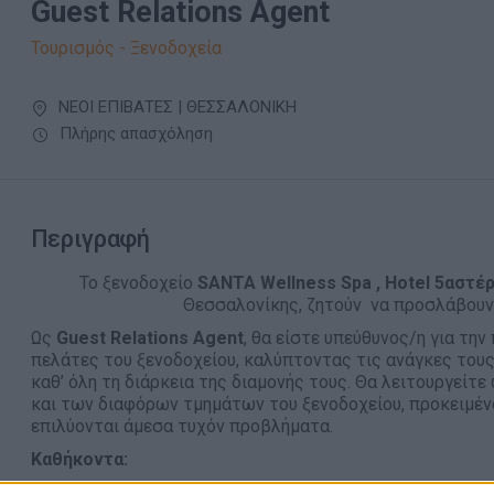
Guest Relations Agent
Τουρισμός - Ξενοδοχεία
ΝΕΟΙ ΕΠΙΒΑΤΕΣ | ΘΕΣΣΑΛΟΝΙΚΗ
Πλήρης απασχόληση
Περιγραφή
Το ξενοδοχείο
SANTA Wellness Spa , Hotel 5αστέ
Θεσσαλονίκης, ζητούν να προσλάβου
Ως
Guest Relations Agent
, θα είστε υπεύθυνος/η για τη
πελάτες του ξενοδοχείου, καλύπτοντας τις ανάγκες τους
καθ’ όλη τη διάρκεια της διαμονής τους. Θα λειτουργεί
και των διαφόρων τμημάτων του ξενοδοχείου, προκειμένο
επιλύονται άμεσα τυχόν προβλήματα.
Καθήκοντα:
Υποδοχή των πελατών κατά την άφιξη, υποστήριξη στη