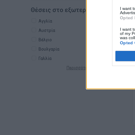
I want 
Θέσεις στο εξωτερικό
Advertis
Opted 
Αγγλία
I want t
Αυστρία
of my P
was col
Βέλγιο
Opted 
Βουλγαρία
Γαλλία
Περισσότερες χώρες +