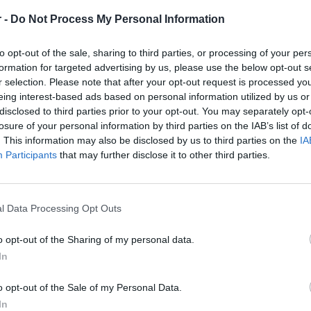
πληροφοριών για τις υπηρεσίες και τις παροχές του ξ
 -
Do Not Process My Personal Information
Στενή συνεργασία με άλλα τμήματα για την ομαλή δια
Άμεση και αποτελεσματική αντιμετώπιση παραπόνων
to opt-out of the sale, sharing to third parties, or processing of your per
formation for targeted advertising by us, please use the below opt-out s
Λειτουργία ως ενδιάμεσος μεταξύ πελατών και άλλων
r selection. Please note that after your opt-out request is processed y
προβλημάτων.
eing interest-based ads based on personal information utilized by us or
Επαγγελματική και ευγενική ανταπόκριση σε ερωτήσε
disclosed to third parties prior to your opt-out. You may separately opt-
losure of your personal information by third parties on the IAB’s list of
Πρόβλεψη και ικανοποίηση των αναγκών των πελατών
. This information may also be disclosed by us to third parties on the
IA
τους.
Participants
that may further disclose it to other third parties.
Παρακολούθηση σχολίων και αξιολογήσεων πελατών,
μέτρων για την αποφυγή προβλημάτων.
Διατήρηση σαφούς και ανοιχτής επικοινωνίας με τα υ
l Data Processing Opt Outs
Συντονισμός με τα τμήματα housekeeping, συντήρησης
ικανοποίησης των πελατών.
o opt-out of the Sharing of my personal data.
Διαχείριση έκτακτων περιστατικών ή κρίσεων, διασφ
In
των πελατών.
Συμμόρφωση με όλες τις πολιτικές και διαδικασίες τ
o opt-out of the Sale of my Personal Data.
δεδομένων, ασφάλεια).
In