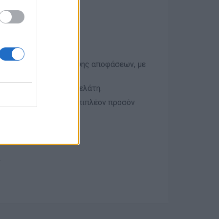
ξεν/χεια.
ες.
ης προβλημάτων και λήψης αποφάσεων, με
ιστατικών.
 και στην εμπειρία πελάτη.
ά) θα εκτιμηθούν ως επιπλέον προσόν
ν