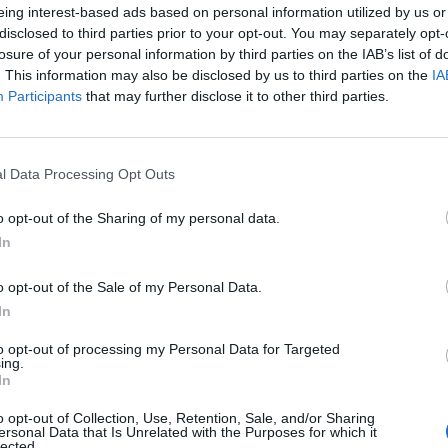
eing interest-based ads based on personal information utilized by us or
disclosed to third parties prior to your opt-out. You may separately opt-
Απαραίτητα Προσόντα
losure of your personal information by third parties on the IAB’s list of
. This information may also be disclosed by us to third parties on the
IA
Απαραίτητη η κάρτα ανεργίας
Participants
that may further disclose it to other third parties.
Πτυχίο Α.Ε.Ι. ή Τ.Ε.Ι θετικής κατεύθυνσης
Γνώση χειρισμού Ηλεκτρονικού Υπολογιστή (γρήγορη
l Data Processing Opt Outs
Πολύ καλή γνώση Excel, Word & ηλεκτρονική αλληλογ
o opt-out of the Sharing of my personal data.
In
o opt-out of the Sale of my Personal Data.
In
to opt-out of processing my Personal Data for Targeted
ing.
In
o opt-out of Collection, Use, Retention, Sale, and/or Sharing
ersonal Data that Is Unrelated with the Purposes for which it
lected.