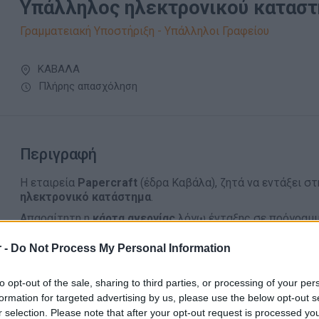
Υπάλληλος ηλεκτρονικού κατασ
Γραμματειακή Υποστήριξη - Υπάλληλοι Γραφείου
ΚΑΒΑΛΑ
Πλήρης απασχόληση
Περιγραφή
H εταιρεία
Papercraft
(έδρα Καβάλα), ζητά να εντάξει σ
ηλεκτρονικό κατάστημα
.
Απαραίτητη η
κάρτα ανεργίας
λόγω ένταξης σε πρόγραμμ
Απασχόληση 8ωρη.
 -
Do Not Process My Personal Information
Καθήκοντα:
Τηλεφωνική εξυπηρέτηση πελατών
to opt-out of the sale, sharing to third parties, or processing of your per
Διεκπεραίωση παραγγελιών
formation for targeted advertising by us, please use the below opt-out s
r selection. Please note that after your opt-out request is processed y
Συσκευασία και αποστολή παραγγελιών