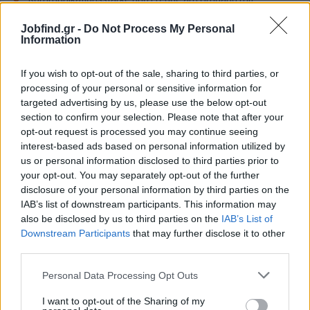
Menschen
Jobfind.gr -
Do Not Process My Personal
Motivation und Lernbereitschaft
Information
Teamfähigkeit und positive Ausstrahlung
Erfahrung im Kundenservice oder Vertrieb ist ein Plus – aber
If you wish to opt-out of the sale, sharing to third parties, or
kein Muss
processing of your personal or sensitive information for
targeted advertising by us, please use the below opt-out
Auch Quereinsteiger sind herzlich willkommen.
section to confirm your selection. Please note that after your
opt-out request is processed you may continue seeing
Παροχές
interest-based ads based on personal information utilized by
Was dich bei uns erwartet:
us or personal information disclosed to third parties prior to
your opt-out. You may separately opt-out of the further
Attraktives Monatsgehalt
disclosure of your personal information by third parties on the
Ungedeckelte Provisionen
IAB’s list of downstream participants. This information may
Anwesenheitsprämie
also be disclosed by us to third parties on the
IAB’s List of
Downstream Participants
Private Kranken- und Lebensversicherung
that may further disclose it to other
third parties.
Empfehlungsprämie für erfolgreiche
Mitarbeiterempfehlungen
Personal Data Processing Opt Outs
Interne Schulungen und Weiterentwicklungsmöglichkeiten
I want to opt-out of the Sharing of my
Moderne Arbeitsumgebung mit internationalem Team