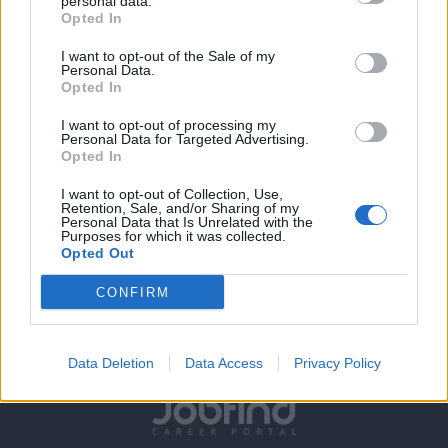
personal data.
Hybrid oder 100% Home Office je nach Projekt
Opted In
Teilzeitmöglichkeiten ab 20 Stunden pro Woche
I want to opt-out of the Sale of my
Personal Data.
Warum Cho Time Hellas?
Bei uns bist du nicht einfach nur eine
Opted In
Nummer. Wir investieren in Menschen, fördern Talente und
schaffen ein Arbeitsumfeld, in dem Leistung anerkannt wird.
I want to opt-out of processing my
Personal Data for Targeted Advertising.
Viele unserer Mitarbeiter haben ohne Vorerfahrung gestartet
Opted In
und sich intern weiterentwickelt.
I want to opt-out of Collection, Use,
Du willst einen Job, bei dem deine Persönlichkeit zählt?
Retention, Sale, and/or Sharing of my
Personal Data that Is Unrelated with the
Du möchtest flexibel arbeiten und gleichzeitig gutes Geld
Purposes for which it was collected.
verdienen?
Opted Out
Dann könnte das genau die Chance sein, auf die du gewartet
CONFIRM
hast.
Data Deletion
Data Access
Privacy Policy