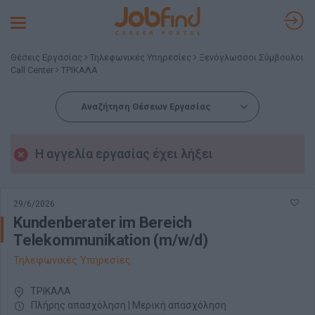
Toggle
navigation
Θέσεις Εργασίας
Τηλεφωνικές Υπηρεσίες
Ξενόγλωσσοι Σύμβουλοι
Call Center
ΤΡΙΚΑΛΑ
Αναζήτηση Θέσεων Εργασίας
Η αγγελία εργασίας έχει λήξει
29/6/2026
Kundenberater im Bereich
Telekommunikation (m/w/d)
Τηλεφωνικές Υπηρεσίες
ΤΡΙΚΑΛΑ
Πλήρης απασχόληση | Μερική απασχόληση