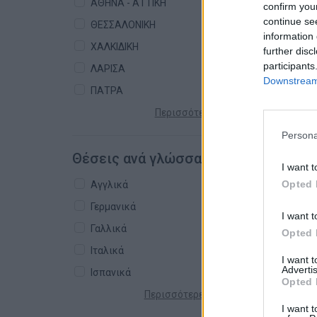
ΑΘΗΝΑ - ΑΤΤΙΚΗ
confirm you
continue se
ΘΕΣΣΑΛΟΝΙΚΗ
information 
ΧΑΛΚΙΔΙΚΗ
further disc
participants
ΛΑΡΙΣΑ
Downstream 
ΠΑΤΡΑ
Περισσότερες πόλεις +
Persona
Θέσεις ανά γλώσσα
I want t
Opted 
Αγγλικά
Γερμανικά
I want t
Γαλλικά
Opted 
Ιταλικά
I want 
Advertis
Ισπανικά
Opted 
Περισσότερες γλώσσες +
I want t