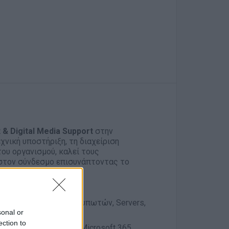
t & Digital Media Support
στην
χνική υποστήριξη, τη διαχείριση
ου οργανισμού, καλεί τους
στον σύνδεσμο επισυνάπτοντας το
ών, Υπολογιστών, εκτυπωτών, Servers,
sonal or
ection to
ικού και εφαρμογών Microsoft 365