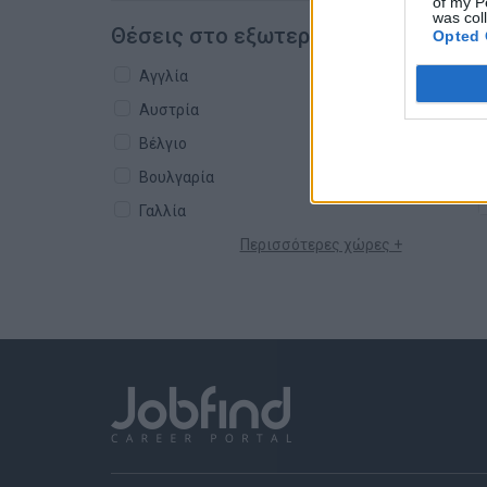
of my P
was col
Θέσεις στο εξωτερικό
Opted 
Αγγλία
Αυστρία
Βέλγιο
Βουλγαρία
Γαλλία
Περισσότερες χώρες +