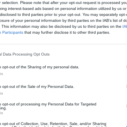
r selection. Please note that after your opt-out request is processed y
(Outlook, Teams, OneDrive κ.λπ.)
eing interest-based ads based on personal information utilized by us or
Υποστήριξη και διαχείριση ιστοσελίδων σε πλατφόρ
disclosed to third parties prior to your opt-out. You may separately opt-
losure of your personal information by third parties on the IAB’s list of
Καθημερινή διαχείριση social media και τακτική ανάρ
. This information may also be disclosed by us to third parties on the
IA
την προβολή των εκπαιδευτικών δράσεων των Σχολεί
Participants
that may further disclose it to other third parties.
Απαραίτητα Προσόντα
Πτυχίο Πληροφορικής τριτοβάθμιας εκπαίδευσης
l Data Processing Opt Outs
Εμπειρία σε αντίστοιχη θέση
o opt-out of the Sharing of my personal data.
Καλή γνώση Microsoft 365
In
Εξοικείωση με Windows troubleshooting
Βασικές γνώσεις δικτύων (TCP/IP, DNS, DHCP)
o opt-out of the Sale of my Personal Data.
In
Εμπειρία σε CMS platforms και Custom frameworks.
Εξοικείωση με εργαλεία Digital Marketing (Google Ads,
to opt-out of processing my Personal Data for Targeted
ing.
Πιστοποιημένη γνώση αγγλικής γλώσσας.
In
Επιθυμητά Προσόντα
o opt-out of Collection, Use, Retention, Sale, and/or Sharing