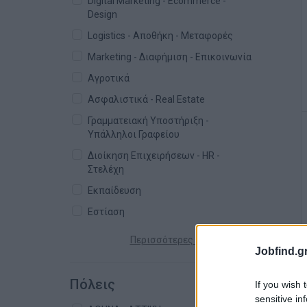
Digital Marketing - Ecommerce -
Design
Logistics - Αποθήκη - Μεταφορές
Marketing - Διαφήμιση - Επικοινωνία
Αγροτικά
Ασφαλιστικά - Real Estate
Γραμματειακή Υποστήριξη -
Υπάλληλοι Γραφείου
Διοίκηση Επιχειρήσεων - HR -
Στελέχη
Εκπαίδευση
Εστίαση
Περισσότερες κατηγορίες +
Jobfind.gr
Πόλεις
If you wish 
sensitive in