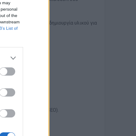
ou may
 personal
μα WordPress
out of the
 downstream
τηση περιεχομένου και δημιουργία υλικού για
B’s List of
ων.
 Meta Business Suite, SEO).