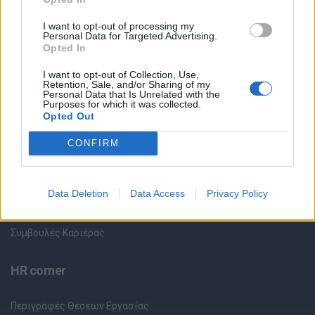
Όλες οι Θέσεις Εργασίας
I want to opt-out of processing my
Personal Data for Targeted Advertising.
Opted In
Θέσεις Εργασίας ανά Ειδικότητα
I want to opt-out of Collection, Use,
Retention, Sale, and/or Sharing of my
Θέσεις Εργασίας ανά Εταιρεία
Personal Data that Is Unrelated with the
Purposes for which it was collected.
Opted Out
Κέντρο Βοήθειας
CONFIRM
Υπηρεσίες υποψηφίων
Data Deletion
Data Access
Privacy Policy
Καταχώρηση Online Βιογραφικού
Συμβουλές Καριέρας
HR corner
Περιγραφές Θέσεων Εργασίας