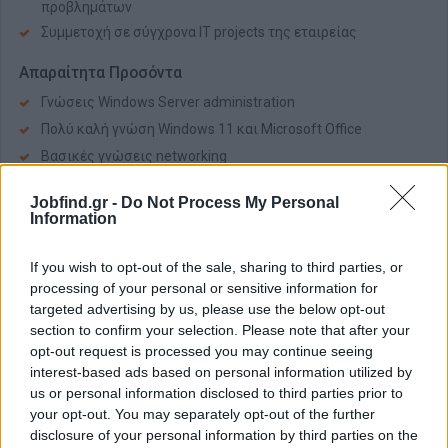
προβλημάτων
Συμμετοχή σε σύγχρονα IT projects της εταιρείας
Απαραίτητα Προσόντα
Γνώσεις Windows Server administration
Πολύ καλή γνώση Windows 11 και Microsoft Office
Βασικές γνώσεις networking
Γνώσεις PHP και MySQL
Jobfind.gr -
Do Not Process My Personal
Πολύ καλή γνώση της αγγλικής γλώσσας
Information
Επικοινωνιακές δεξιότητες και ομαδικό πνεύμα
Οργανωτικότητα, συνέπεια και διάθεση για ανάληψη
If you wish to opt-out of the sale, sharing to third parties, or
πρωτοβουλιών
processing of your personal or sensitive information for
targeted advertising by us, please use the below opt-out
Σπουδές Πληροφορικής ή σχετικού αντικειμένου θα
section to confirm your selection. Please note that after your
αξιολογηθούν θετικά
opt-out request is processed you may continue seeing
Βασική εμπειρία σε IT support ή system administration θα
interest-based ads based on personal information utilized by
εκτιμηθεί
us or personal information disclosed to third parties prior to
your opt-out. You may separately opt-out of the further
Παροχές
disclosure of your personal information by third parties on the