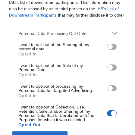
Ανταγωνιστικό πακέτο αποδοχών
IAB’s list of downstream participants. This information may
Σύγχρονο και φιλικό περιβάλλον εργασίας
also be disclosed by us to third parties on the
IAB’s List of
Downstream Participants
that may further disclose it to other
Συνεχής εκπαίδευση και δυνατότητες επαγγελματικής
third parties.
εξέλιξης
Συμμετοχή σε σύγχρονα IT projects
Personal Data Processing Opt Outs
Ιδιωτική ασφάλεια
I want to opt-out of the Sharing of my
personal data.
Opted In
I want to opt-out of the Sale of my
Personal Data.
Opted In
I want to opt-out of processing my
Personal Data for Targeted Advertising.
Opted In
I want to opt-out of Collection, Use,
Retention, Sale, and/or Sharing of my
Personal Data that Is Unrelated with the
Purposes for which it was collected.
Opted Out