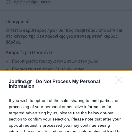
5,9 € ανά ώρα μικτά
Περιγραφή
Ζητείται
σερβιτόρος / ρα -
βοηθός σερβιτόρου
από cafe bar
στο
κέντρο της Θεσσαλονίκης για απογευματινή κυρίως
βάρδια.
Απαραίτητα Προσόντα
Προϋπηρεσία τουλάχιστον 2 ετών στον χώρο
Προαιρετικά επιπλέον ξένες γλώσσες
Παροχές
Jobfind.gr -
Do Not Process My Personal
Information
5,90€ / ώρα (μικτά).
If you wish to opt-out of the sale, sharing to third parties, or
processing of your personal or sensitive information for
targeted advertising by us, please use the below opt-out
section to confirm your selection. Please note that after your
opt-out request is processed you may continue seeing
interest-based ads based on personal information utilized by