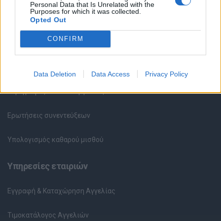
Personal Data that Is Unrelated with the
Purposes for which it was collected.
Καταχώρηση Online Βιογραφικού
Opted Out
CONFIRM
Συμβουλές Καριέρας
HR corner
Data Deletion
Data Access
Privacy Policy
Περιγραφές Θέσεων Εργασίας
Ερωτήσεις συνεντεύξεων
Υπολογισμός καθαρού μισθού
Υπηρεσίες εταιριών
Εγγραφή & Καταχώρηση Αγγελίας
Τιμοκατάλογος Αγγελιών