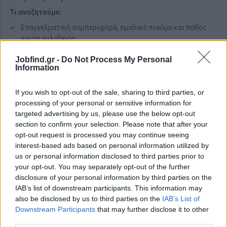
Τι αναζητούμε:
Επαγγελματική συμπεριφορά, ομαδικό πνεύμα και πάθος
για τη φιλοξενία.
Εμπειρία σε αντίστοιχη θέση (ιδανικά σε ξενοδοχείο).
Jobfind.gr -
Do Not Process My Personal
Πολύ καλή γνώση αγγλικών.
Information
Παροχές
If you wish to opt-out of the sale, sharing to third parties, or
Τι προσφέρουμε (Παροχές):
processing of your personal or sensitive information for
targeted advertising by us, please use the below opt-out
Ανταγωνιστικό πακέτο αποδοχών (αναλόγως προσόντων
section to confirm your selection. Please note that after your
και εμπειρίας).
opt-out request is processed you may continue seeing
Άριστες, σταθερές και επαγγελματικές συνθήκες εργασίας
interest-based ads based on personal information utilized by
σε ένα ευχάριστο και υποστηρικτικό περιβάλλον.
us or personal information disclosed to third parties prior to
Πλήρη διαμονή (σε καθαρό και αξιοπρεπές περιβάλλον) και
your opt-out. You may separately opt-out of the further
διατροφή.
disclosure of your personal information by third parties on the
Ασφάλιση και πλήρη κάλυψη των νόμιμων δικαιωμάτων.
IAB’s list of downstream participants. This information may
also be disclosed by us to third parties on the
IAB’s List of
Προοπτική μακροχρόνιας συνεργασίας για τις επόμενες
Downstream Participants
that may further disclose it to other
σεζόν, σε μια επιχείρηση που εκτιμά και επενδύει στους
third parties.
ανθρώπους της.