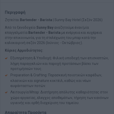
Περιγραφή
Ζητείται
Bartender - Barista
| Sunny Bay Hotel (Σεζόν 2026)
Από το ξενοδοχείο
Sunny Bay
αναζητούμε έναν/μία
επαγγελματία
Bartender - Barista
με ενέργεια και ευχέρεια
στην επικοινωνία, για τη στελέχωση του μπαρ κατά την
καλοκαιρινή σεζόν 2026 (Ιούνιος - Οκτώβριος).
Κύριες Αρμοδιότητες:
Εξυπηρέτηση & Υποδοχή: Φιλική υποδοχή των επισκεπτών,
λήψη παραγγελιών και παροχή προτάσεων βάσει των
προτιμήσεών τους.
Preparation & Crafting: Παρασκευή ποιοτικών καφέδων,
κλασικών και signature κοκτέιλ, καθώς και νέων
ευφάνταστων ποτών.
Λειτουργία Μπαρ: Διατήρηση απόλυτης καθαριότητας στον
χώρο εργασίας, έλεγχος αποθεμάτων, τήρηση των κανόνων
υγιεινής και ορθή διαχείριση του ταμείου.
Απαραίτητα Προσόντα