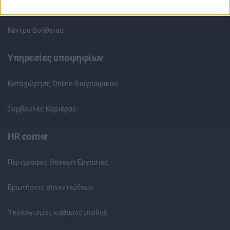
Θέσεις Εργασίας ανά Εταιρεία
Κέντρο Βοήθειας
Υπηρεσίες υποψηφίων
Καταχώρηση Online Βιογραφικού
Συμβουλές Καριέρας
HR corner
Περιγραφές Θέσεων Εργασίας
Ερωτήσεις συνεντεύξεων
Υπολογισμός καθαρού μισθού