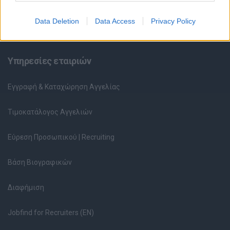
Ερωτήσεις συνεντεύξεων
Data Deletion
Data Access
Privacy Policy
Υπολογισμός καθαρού μισθού
Υπηρεσίες εταιριών
Εγγραφή & Καταχώρηση Αγγελίας
Τιμοκατάλογος Αγγελιών
Εύρεση Προσωπικού | Recruiting
Βάση Βιογραφικών
Διαφήμιση
Jobfind for Recruiters (EN)