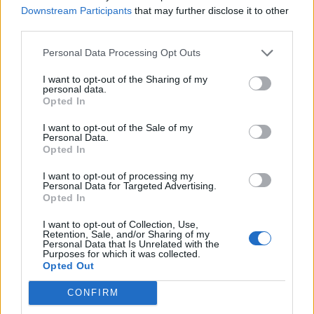
Όλες οι Θέσεις Εργασίας
Downstream Participants
that may further disclose it to other
third parties.
Θέσεις Εργασίας ανά Ειδικότητα
Personal Data Processing Opt Outs
Θέσεις Εργασίας ανά Εταιρεία
I want to opt-out of the Sharing of my
personal data.
Opted In
Κέντρο Βοήθειας
I want to opt-out of the Sale of my
Personal Data.
Υπηρεσίες υποψηφίων
Opted In
I want to opt-out of processing my
Καταχώρηση Online Βιογραφικού
Personal Data for Targeted Advertising.
Opted In
Συμβουλές Καριέρας
I want to opt-out of Collection, Use,
Retention, Sale, and/or Sharing of my
Personal Data that Is Unrelated with the
Purposes for which it was collected.
HR corner
Opted Out
Περιγραφές Θέσεων Εργασίας
CONFIRM