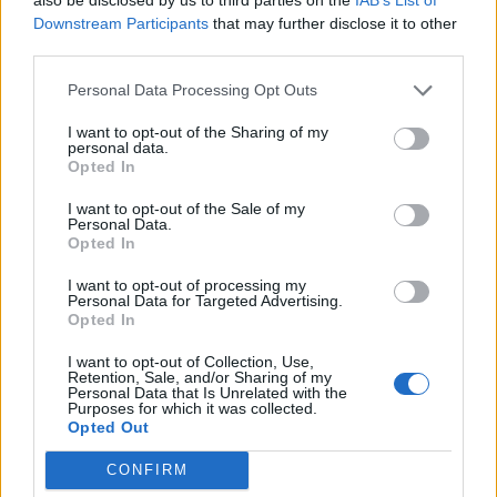
Downstream Participants
that may further disclose it to other
Όλες οι Θέσεις Εργασίας
third parties.
Θέσεις Εργασίας ανά Ειδικότητα
Personal Data Processing Opt Outs
I want to opt-out of the Sharing of my
Θέσεις Εργασίας ανά Εταιρεία
personal data.
Opted In
Κέντρο Βοήθειας
I want to opt-out of the Sale of my
Personal Data.
Opted In
Υπηρεσίες υποψηφίων
I want to opt-out of processing my
Personal Data for Targeted Advertising.
Καταχώρηση Online Βιογραφικού
Opted In
Συμβουλές Καριέρας
I want to opt-out of Collection, Use,
Retention, Sale, and/or Sharing of my
Personal Data that Is Unrelated with the
Purposes for which it was collected.
HR corner
Opted Out
CONFIRM
Περιγραφές Θέσεων Εργασίας