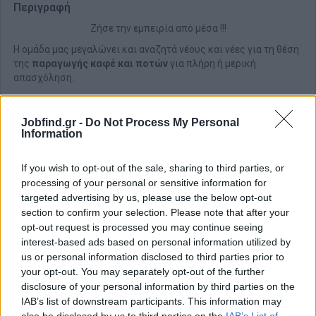
Περιγραφή
Ζήσε την εμπειρία από μέσα !!!
Η ομάδα μας μεγαλώνει και αναζητά νέους και νέες για τη θέση
της
παραγωγής καφέ και ποτών
για πλήρη ή μερική
απασχόληση.
Jobfind.gr -
Do Not Process My Personal
Information
If you wish to opt-out of the sale, sharing to third parties, or
processing of your personal or sensitive information for
targeted advertising by us, please use the below opt-out
section to confirm your selection. Please note that after your
opt-out request is processed you may continue seeing
interest-based ads based on personal information utilized by
us or personal information disclosed to third parties prior to
your opt-out. You may separately opt-out of the further
disclosure of your personal information by third parties on the
Θέσεις εργασίας
IAB’s list of downstream participants. This information may
also be disclosed by us to third parties on the
IAB’s List of