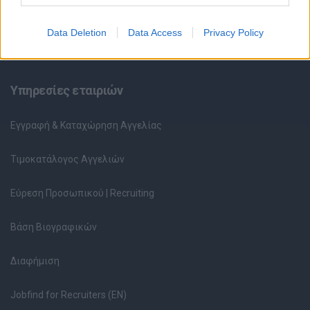
Ερωτήσεις συνεντεύξεων
Data Deletion
Data Access
Privacy Policy
Υπολογισμός καθαρού μισθού
Υπηρεσίες εταιριών
Εγγραφή & Καταχώρηση Αγγελίας
Τιμοκατάλογος Αγγελιών
Εύρεση Προσωπικού | Recruiting
Βάση Βιογραφικών
Διαφήμιση
Jobfind for Recruiters (EN)