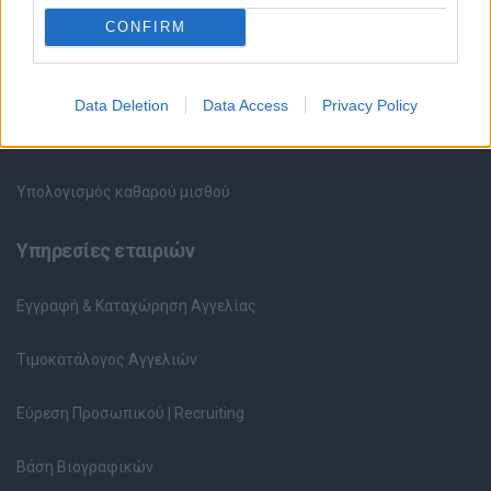
HR corner
CONFIRM
Περιγραφές Θέσεων Εργασίας
Data Deletion
Data Access
Privacy Policy
Ερωτήσεις συνεντεύξεων
Υπολογισμός καθαρού μισθού
Υπηρεσίες εταιριών
Εγγραφή & Καταχώρηση Αγγελίας
Τιμοκατάλογος Αγγελιών
Εύρεση Προσωπικού | Recruiting
Βάση Βιογραφικών