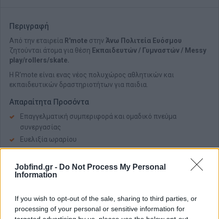
Περιγραφή
Από την εταιρεία
R'mote
στην
Άνω Πολιτεία Ευόσμου
ζητούνται άτομα για θέση
Εκπαιδευτών / Γυμναστών / Messy
play/rollers/skate.
Η R'mote είναι ενας νέος πολυχώρος αθλητικών και
εκπαιδευτικών δραστηριοτήτων για παιδια.
Απαραίτητα Προσόντα
Επαγγελματική συμπεριφορά και ομαδικό πνεύμα
συνεργασίας
Ευελιξία ωραρίου
Επικοινωνιακές ικανότητες
Ευχάριστη προσωπικότητα
Jobfind.gr -
Do Not Process My Personal
Information
Παροχές
If you wish to opt-out of the sale, sharing to third parties, or
Μερική Απασχόληση
processing of your personal or sensitive information for
Ευχάριστο περιβάλλον εργασίας