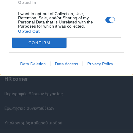
Opted In
Θέσεις Εργασίας ανά Εταιρεία
I want to opt-out of Collection, Use,
Κέντρο Βοήθειας
Retention, Sale, and/or Sharing of my
Personal Data that Is Unrelated with the
Purposes for which it was collected.
Opted Out
Υπηρεσίες υποψηφίων
CONFIRM
Καταχώρηση Online Βιογραφικού
Συμβουλές Καριέρας
Data Deletion
Data Access
Privacy Policy
HR corner
Περιγραφές Θέσεων Εργασίας
Ερωτήσεις συνεντεύξεων
Υπολογισμός καθαρού μισθού