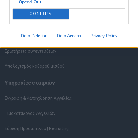
Opted Out
Συμβουλές Καριέρας
CONFIRM
HR corner
Data Deletion
Data Access
Privacy Policy
Περιγραφές Θέσεων Εργασίας
Ερωτήσεις συνεντεύξεων
Υπολογισμός καθαρού μισθού
Υπηρεσίες εταιριών
Εγγραφή & Καταχώρηση Αγγελίας
Τιμοκατάλογος Αγγελιών
Εύρεση Προσωπικού | Recruiting