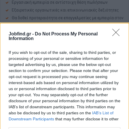
Εργασιακή εμπειρία σε αντίστοιχη θέση πωλήσεων
Εξαιρετικές οργανωτικές και επικοινωνιακές δεξιότητες
Θα δοθεί προτεραιότητα σε επαγγελματίες με εμπειρία στον
τομέα αισθητικής ιατρικής
Μεθοδικότητα στην τήρηση των πλάνων της εταιρείας
Jobfind.gr -
Do Not Process My Personal
Information
Προσανατολισμό στην επίτευξη των στόχων της εταιρείας
Καλή γνώση αγγλικών και Η/Υ.
If you wish to opt-out of the sale, sharing to third parties, or
Παροχές
processing of your personal or sensitive information for
targeted advertising by us, please use the below opt-out
Ικανοποιητικές αποδοχές ανάλογες προσόντων και
section to confirm your selection. Please note that after your
εμπειρίας
opt-out request is processed you may continue seeing
Πλήρης ασφάλιση
interest-based ads based on personal information utilized by
Bonus επίτευξης στόχων
us or personal information disclosed to third parties prior to
your opt-out. You may separately opt-out of the further
Ένα άνετο και σύγχρονο εργασιακό περιβάλλον
disclosure of your personal information by third parties on the
Συνεχής εκπαίδευση και ανάπτυξη δεξιοτήτων
IAB’s list of downstream participants. This information may
Δυνατότητα επαγγελματικής εξέλιξης σε έναν δυναμικά
also be disclosed by us to third parties on the
IAB’s List of
αναπτυσσόμενο κλάδο
Downstream Participants
that may further disclose it to other
third parties.
Αυτοκίνητο, κινητό τηλέφωνο