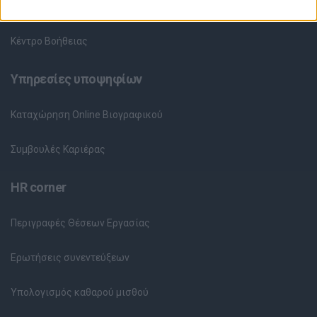
Θέσεις Εργασίας ανά Εταιρεία
Κέντρο Βοήθειας
Υπηρεσίες υποψηφίων
Καταχώρηση Online Βιογραφικού
Συμβουλές Καριέρας
HR corner
Περιγραφές Θέσεων Εργασίας
Ερωτήσεις συνεντεύξεων
Υπολογισμός καθαρού μισθού