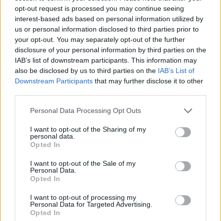
ΑΘΗΝΑ - ΑΤΤΙΚΗ
opt-out request is processed you may continue seeing
Πλήρης απασχόληση
interest-based ads based on personal information utilized by
us or personal information disclosed to third parties prior to
your opt-out. You may separately opt-out of the further
disclosure of your personal information by third parties on the
05/08/2026
IAB’s list of downstream participants. This information may
Πωλητής - Οδηγός XVAN (είδη ζαχαροπλαστικής
also be disclosed by us to third parties on the
IAB’s List of
& σιροπιαστών)
Downstream Participants
that may further disclose it to other
third parties.
ΘΕΣΣΑΛΟΝΙΚΗ & ΠΕΡΙΧΩΡΑ | ΘΕΣΣΑΛΟΝΙΚΗ
Personal Data Processing Opt Outs
Πλήρης απασχόληση
I want to opt-out of the Sharing of my
personal data.
Opted In
05/08/2026
Πωλητής / Συνεργάτης Πωλήσεων (Β2Β)
I want to opt-out of the Sale of my
Personal Data.
Opted In
ΜΑΝΔΡΑ | ΑΘΗΝΑ - ΑΤΤΙΚΗ
I want to opt-out of processing my
Personal Data for Targeted Advertising.
Πλήρης απασχόληση
Opted In