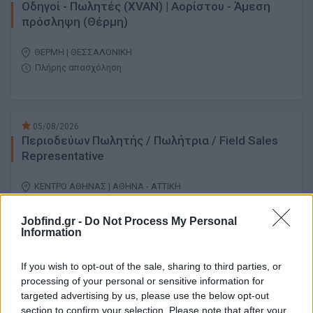
Οδηγοί - Πωλητές (XVAN) | Αορίστου - Άμεση
πρόσληψη (Θέρμη)
ΘΕΡΜΗ | ΘΕΣΣΑΛΟΝΙΚΗ
Πλήρης απασχόληση
05/08/2026
Περιοδεύων Πωλητής / Πωλήτρια / Field Sales
Representative
ΚΕΝΤΡΟ ΑΘΗΝΑΣ | ΑΘΗΝΑ - ΑΤΤΙΚΗ
Πλήρης απασχόληση
1600 € - 1800 € ανά μήνα μικτά
Jobfind.gr -
Do Not Process My Personal
Information
05/08/2026
If you wish to opt-out of the sale, sharing to third parties, or
Πωλητής / Πωλήτρια Β2Β (κλάδος Horeca)
processing of your personal or sensitive information for
targeted advertising by us, please use the below opt-out
section to confirm your selection. Please note that after your