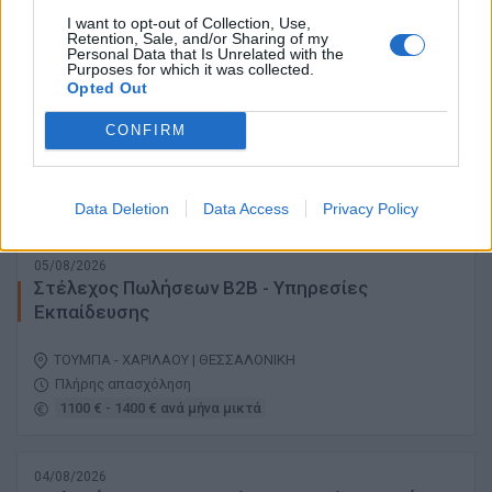
I want to opt-out of Collection, Use,
Retention, Sale, and/or Sharing of my
Personal Data that Is Unrelated with the
05/08/2026
Purposes for which it was collected.
Πωλητής B2B
Opted Out
CONFIRM
ΑΘΗΝΑ - ΑΤΤΙΚΗ
Πλήρης απασχόληση
Data Deletion
Data Access
Privacy Policy
05/08/2026
Στέλεχος Πωλήσεων B2B - Υπηρεσίες
Εκπαίδευσης
ΤΟΥΜΠΑ - ΧΑΡΙΛΑΟΥ | ΘΕΣΣΑΛΟΝΙΚΗ
Πλήρης απασχόληση
1100 € - 1400 € ανά μήνα μικτά
04/08/2026