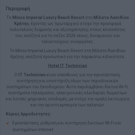
Περιγραφή
Tο
Minos Imperial Luxury Beach Resort
στη
Μίλατο Λασιθίου
Κρήτης
, έχοντας ως πρωταρχικό στόχο την προσφορά
πολυτελούς διαμονής και εξυπηρέτησης στους επισκέπτες
του, αναζητά για τη σεζόν 2026 νέους, δυναμικούς και
ταλαντούχους συνεργάτες.
Το Minos Imperial Luxury Beach Resort στη Μίλατο Λασιθίου
Κρήτης αναζητά προσωπικό για την παρακάτω ειδικότητα:
Hotel IT Technician
O
IT Technician
είναι υπεύθυνος για την εγκατάσταση,
συντήρηση και υποστήριξη όλων των τεχνολογικών
συστημάτων του ξενοδοχείου. Αυτό περιλαμβάνει δίκτυα Wi-Fi,
συστήματα τηλεόρασης, ηλεκτρονικές κλειδαριές δωματίων
και λοιπές ψηφιακές υποδομές, με στόχο την ομαλή λειτουργία
και την άριστη εμπειρία των πελατών.
Κύριες Αρμοδιότητες:
Εγκατάσταση, ρύθμιση και συντήρηση δικτύων Wi-Fi και
συστημάτων internet