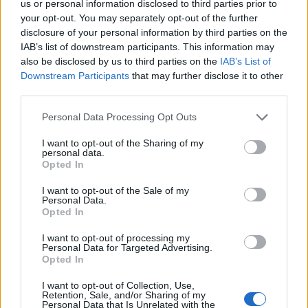
us or personal information disclosed to third parties prior to
Ικανότητα επίλυσης προβλημάτων και τεχνικής
your opt-out. You may separately opt-out of the further
υποστήριξης
disclosure of your personal information by third parties on the
Αυτονομία και υπευθυνότητα στη διαχείριση εργασιών
IAB’s list of downstream participants. This information may
Καλή γνώση Αγγλικών (επιπλέον γλώσσες θα θεωρηθούν
also be disclosed by us to third parties on the
IAB’s List of
προσόν)
Downstream Participants
that may further disclose it to other
third parties.
Βασικές γνώσεις hardware, software και λειτουργικών
συστημάτων
Personal Data Processing Opt Outs
Παροχές
I want to opt-out of the Sharing of my
personal data.
Ανταγωνιστικό πακέτο αποδοχών
Opted In
Ευχάριστο και επαγγελματικό περιβάλλον εργασίας
I want to opt-out of the Sale of my
Δυνατότητα επαγγελματικής εξέλιξης
Personal Data.
Opted In
I want to opt-out of processing my
Personal Data for Targeted Advertising.
Opted In
I want to opt-out of Collection, Use,
Retention, Sale, and/or Sharing of my
Personal Data that Is Unrelated with the