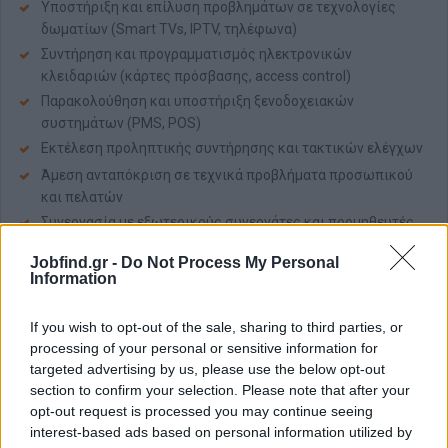
Υποστήριξη και επίλυση προβλημάτων σε τεχνολογίες
δωματίων (Smart TVs, IPTV, τηλέφωνα)
Συντήρηση και προγραμματισμός ηλεκτρονικών
κλειδαριών (κάρτες πρόσβασης, access control)
Παρακολούθηση και υποστήριξη ξενοδοχειακών
συστημάτων (PMS, POS)
Εκτέλεση προληπτικής συντήρησης και τακτικών ελέγχων
Άμεση ανταπόκριση σε τεχνικά προβλήματα προσωπικού
και πελατών
Συνεργασία με εξωτερικούς συνεργάτες και προμηθευτές
τεχνικού εξοπλισμού
Jobfind.gr -
Do Not Process My Personal
Διασφάλιση ασφάλειας δεδομένων, αντιγράφων
Information
ασφαλείας και ενημερώσεων συστημάτων
Τήρηση αρχείων και τεχνικής τεκμηρίωσης
If you wish to opt-out of the sale, sharing to third parties, or
processing of your personal or sensitive information for
Απαραίτητα Προσόντα
targeted advertising by us, please use the below opt-out
Γνώσεις δικτύων (routers, switches, Wi-Fi)
section to confirm your selection. Please note that after your
opt-out request is processed you may continue seeing
Εξοικείωση με ξενοδοχειακά συστήματα (PMS, IPTV,
interest-based ads based on personal information utilized by
ηλεκτρονικές κλειδαριές) θα θεωρηθεί επιπλέον προσόν