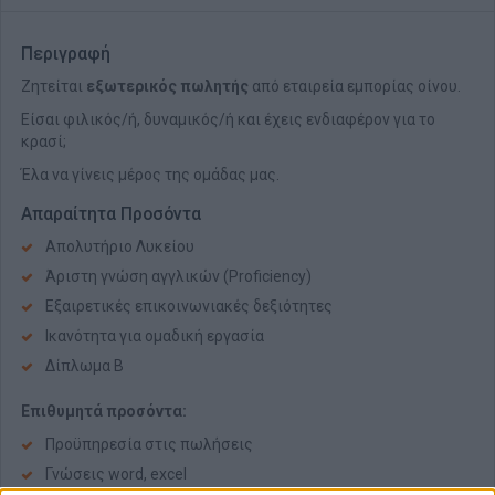
Περιγραφή
Ζητείται
εξωτερικός πωλητής
από εταιρεία εμπορίας οίνου.
Είσαι φιλικός/ή, δυναμικός/ή και έχεις ενδιαφέρον για το
κρασί;
Έλα να γίνεις μέρος της ομάδας μας.
Απαραίτητα Προσόντα
Απολυτήριο Λυκείου
Άριστη γνώση αγγλικών (Proficiency)
Εξαιρετικές επικοινωνιακές δεξιότητες
Ικανότητα για ομαδική εργασία
Δίπλωμα Β
Επιθυμητά προσόντα:
Προϋπηρεσία στις πωλήσεις
Γνώσεις word, excel