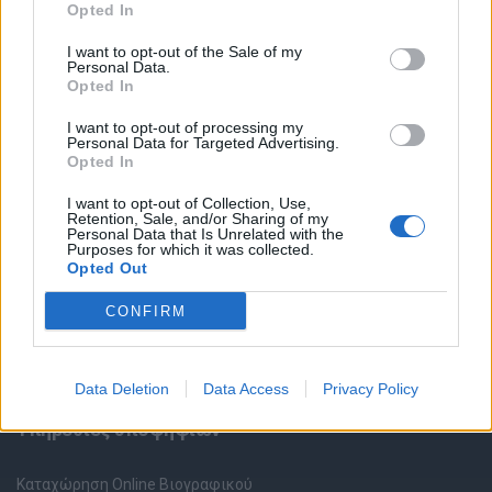
Opted In
I want to opt-out of the Sale of my
Personal Data.
Opted In
I want to opt-out of processing my
Personal Data for Targeted Advertising.
Θέσεις εργασίας
Opted In
I want to opt-out of Collection, Use,
Όλες οι Θέσεις Εργασίας
Retention, Sale, and/or Sharing of my
Personal Data that Is Unrelated with the
Purposes for which it was collected.
Θέσεις Εργασίας ανά Ειδικότητα
Opted Out
CONFIRM
Θέσεις Εργασίας ανά Εταιρεία
Κέντρο Βοήθειας
Data Deletion
Data Access
Privacy Policy
Υπηρεσίες υποψηφίων
Καταχώρηση Online Βιογραφικού