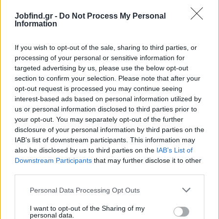
Γνώσεις πάνω στο κρασί θα εκτιμηθούν (WSPC, Genius)
Jobfind.gr -
Do Not Process My Personal
Παροχές
Information
Πλήρης απασχόληση
If you wish to opt-out of the sale, sharing to third parties, or
Ανταγωνιστικός μισθός
processing of your personal or sensitive information for
Φιλικό περιβάλλον εργασίας
targeted advertising by us, please use the below opt-out
Ευκαιρίες για εξέλιξη και μάθηση
section to confirm your selection. Please note that after your
opt-out request is processed you may continue seeing
Εταιρικό αυτοκίνητο
interest-based ads based on personal information utilized by
us or personal information disclosed to third parties prior to
Αν ενδιαφέρεσαι να ενταχθείς σε ένα δημιουργικό και
your opt-out. You may separately opt-out of the further
δυναμικό περιβάλλον στείλε μας το βιογραφικό σου.
disclosure of your personal information by third parties on the
Περιμένουμε με χαρά την αίτησή σου!
IAB’s list of downstream participants. This information may
also be disclosed by us to third parties on the
IAB’s List of
Downstream Participants
that may further disclose it to other
third parties.
Personal Data Processing Opt Outs
I want to opt-out of the Sharing of my
personal data.