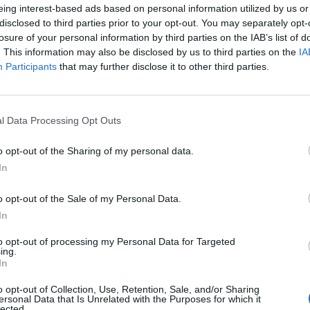
eing interest-based ads based on personal information utilized by us or
Ικανότητα δημιουργίας και εκτέλεσης νέων συνταγώ
disclosed to third parties prior to your opt-out. You may separately opt-
Ικανότητα εργασίας υπό πίεση και σε γρήγορους ρυθμ
losure of your personal information by third parties on the IAB’s list of
. This information may also be disclosed by us to third parties on the
IA
Ομαδικό πνεύμα και ικανότητα συνεργασίας
Participants
that may further disclose it to other third parties.
Επαγγελματισμός και συνέπεια
Απόφοιτος σχολής μαγειρικής
l Data Processing Opt Outs
Παροχές
o opt-out of the Sharing of my personal data.
55€ καθαρά ημερομίσθιο + tips
In
Πλήρης ασφάλιση
Ευχάριστο και φιλικό περιβάλλον εργασίας
o opt-out of the Sale of my Personal Data.
In
Δυνατότητα δημιουργικής έκφρασης και πειραματισμ
to opt-out of processing my Personal Data for Targeted
ing.
In
o opt-out of Collection, Use, Retention, Sale, and/or Sharing
ersonal Data that Is Unrelated with the Purposes for which it
lected.