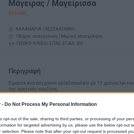
Μάγειρας / Μαγείρισσα
Εστίαση
ΚΑΛΑΜΑΡΙΑ | ΘΕΣΣΑΛΟΝΙΚΗ
Πλήρης απασχόληση | Μερική απασχόληση
ΓΕΝΙΚΟ ΛΥΚΕΙΟ, ΕΠΑΣ-ΕΠΑΛ, ΙΕΚ
Περιγραφή
Είμαστε ένα σύγχρονο μεζεδοπωλείο με 13 χρόνια λειτου
της κρητικής κουζίνας.
Αναζητούμε έναν β
Μάγειρα
για να ενταχθεί στην ομάδα μ
εκτέλεση πιάτων που θα ενθουσιάσουν τους πελάτες μας
 -
Do Not Process My Personal Information
Απαραίτητα Προσόντα
to opt-out of the sale, sharing to third parties, or processing of your per
formation for targeted advertising by us, please use the below opt-out s
Αποδεδειγμένη εμπειρία ως Μάγειρας σε εστιατόριο
r selection. Please note that after your opt-out request is processed y