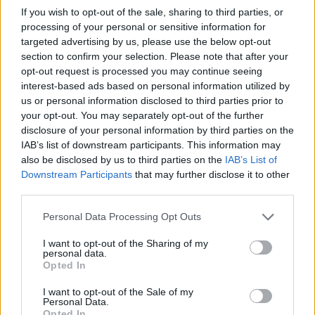
cosmos-jobs.gr & cosmosjobs.com
If you wish to opt-out of the sale, sharing to third parties, or
processing of your personal or sensitive information for
Για περισσότερες πληροφορίες παρακαλώ επικοινωνήστε στο
targeted advertising by us, please use the below opt-out
2310 887424
section to confirm your selection. Please note that after your
** Παρακαλούνται οι ενδιαφερόμενοι όπως αποστείλουν
opt-out request is processed you may continue seeing
βιογραφικό σημείωμα
interest-based ads based on personal information utilized by
us or personal information disclosed to third parties prior to
your opt-out. You may separately opt-out of the further
disclosure of your personal information by third parties on the
IAB’s list of downstream participants. This information may
also be disclosed by us to third parties on the
IAB’s List of
Downstream Participants
that may further disclose it to other
third parties.
Personal Data Processing Opt Outs
I want to opt-out of the Sharing of my
personal data.
Opted In
I want to opt-out of the Sale of my
Θέσεις εργασίας
Personal Data.
Opted In