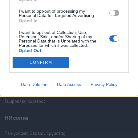
Όλες οι Θέσεις Εργασίας
I want to opt-out of processing my
Personal Data for Targeted Advertising.
Opted In
Θέσεις Εργασίας ανά Ειδικότητα
I want to opt-out of Collection, Use,
Retention, Sale, and/or Sharing of my
Θέσεις Εργασίας ανά Εταιρεία
Personal Data that Is Unrelated with the
Purposes for which it was collected.
Opted Out
Κέντρο Βοήθειας
CONFIRM
Υπηρεσίες υποψηφίων
Data Deletion
Data Access
Privacy Policy
Καταχώρηση Online Βιογραφικού
Συμβουλές Καριέρας
HR corner
Περιγραφές Θέσεων Εργασίας