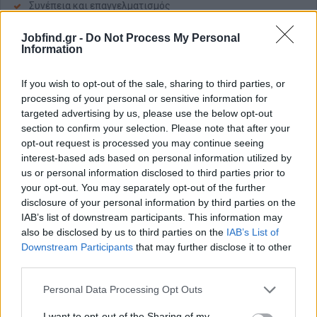
Συνέπεια και επαγγελματισμός
Ικανότητα συνεργασίας και ομαδικού πνεύματος
Jobfind.gr -
Do Not Process My Personal
Καλή γνώση της Αγγλικής γλώσσας
Information
Ευχέρεια στη χρήση Η/Υ
Γνώση συστημάτων CAD/CAM/CIM
If you wish to opt-out of the sale, sharing to third parties, or
processing of your personal or sensitive information for
Πτυχίο μηχανικού (επιθυμητό)
targeted advertising by us, please use the below opt-out
Προϋπηρεσία σε συναφείς θέσεις (π.χ. ξυλουργείο,
section to confirm your selection. Please note that after your
επεξεργασία ξύλου – επιθυμητή)
opt-out request is processed you may continue seeing
interest-based ads based on personal information utilized by
Παροχές
us or personal information disclosed to third parties prior to
Άριστο και σύγχρονο εργασιακό περιβάλλον
your opt-out. You may separately opt-out of the further
disclosure of your personal information by third parties on the
Συνεχή εκπαίδευση και προοπτικές επαγγελματικής
IAB’s list of downstream participants. This information may
εξέλιξης
also be disclosed by us to third parties on the
IAB’s List of
Downstream Participants
that may further disclose it to other
third parties.
Personal Data Processing Opt Outs
I want to opt-out of the Sharing of my