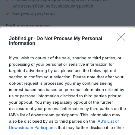
αντίστοιχη θέση σε ξενοδοχειακή μονάδα
Καλή γνώση αγγλικών
Επιθυμητά προσόντα:
Πτυχίο ΑΕΙ/ΤΕΙ/ΙΕΚ Τουριστικών Επαγγελμάτων
Jobfind.gr -
Do Not Process My Personal
Information
Επικοινωνιακές δεξιότητες
Ομαδικό πνεύμα
If you wish to opt-out of the sale, sharing to third parties, or
Παροχές
processing of your personal or sensitive information for
targeted advertising by us, please use the below opt-out
Διατροφή στο Staff Restaurant
section to confirm your selection. Please note that after your
Διαμονή στα Staff Houses
opt-out request is processed you may continue seeing
Παροχή μετακίνησης προσωπικού από/προς ξενοδοχείο
interest-based ads based on personal information utilized by
us or personal information disclosed to third parties prior to
Εξαιρετικό κλίμα εργασίας με κέντρο τον άνθρωπο
your opt-out. You may separately opt-out of the further
(εταιρικοί διαγωνισμοί και εταιρικές επιβραβεύσεις,
disclosure of your personal information by third parties on the
''Employee of the Month'' και ''Employee of the Year'')
IAB’s list of downstream participants. This information may
Bonus Τέκνου και Bonus Γάμου (εάν γίνεις γονιός ή
also be disclosed by us to third parties on the
IAB’s List of
παντρευτείς κατά τη διάρκεια της συνεργασίας μας)
Downstream Participants
that may further disclose it to other
Δωρεάν πρόσβαση σε Εκπαιδεύσεις και Προοπτικές
third parties.