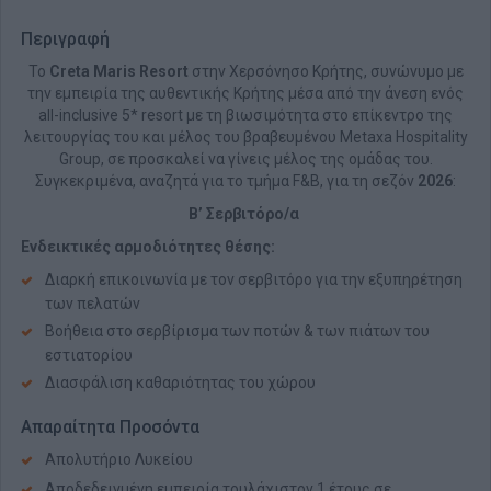
Περιγραφή
Το
Creta Maris Resort
στην Χερσόνησο Κρήτης, συνώνυμο με
την εμπειρία της αυθεντικής Κρήτης μέσα από την άνεση ενός
all-inclusive 5* resort με τη βιωσιμότητα στο επίκεντρο της
λειτουργίας του και μέλος του βραβευμένου Metaxa Hospitality
Group, σε προσκαλεί να γίνεις μέλος της ομάδας του.
Συγκεκριμένα, αναζητά για το τμήμα F&B, για τη σεζόν
2026
:
Β’ Σερβιτόρο/α
Ενδεικτικές αρμοδιότητες θέσης:
Διαρκή επικοινωνία με τον σερβιτόρο για την εξυπηρέτηση
των πελατών
Βοήθεια στο σερβίρισμα των ποτών & των πιάτων του
εστιατορίου
Διασφάλιση καθαριότητας του χώρου
Απαραίτητα Προσόντα
Απολυτήριο Λυκείου
Αποδεδειγμένη εμπειρία τουλάχιστον 1 έτους σε