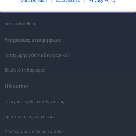
Data Deletion
Data Access
Privacy Policy
Θέσεις Εργασίας ανά Εταιρεία
Κέντρο Βοήθειας
Υπηρεσίες υποψηφίων
Καταχώρηση Online Βιογραφικού
Συμβουλές Καριέρας
HR corner
Περιγραφές Θέσεων Εργασίας
Ερωτήσεις συνεντεύξεων
Υπολογισμός καθαρού μισθού