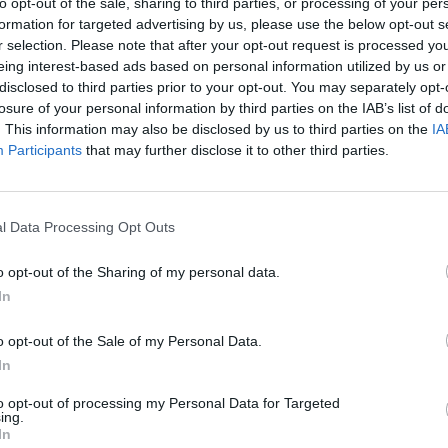
to opt-out of the sale, sharing to third parties, or processing of your per
formation for targeted advertising by us, please use the below opt-out s
Διατήρηση καθαριότητας και οργάνωσης του χώρου ε
r selection. Please note that after your opt-out request is processed y
Παρακολούθηση επάρκειας αποθεμάτων, εξοπλισμού 
eing interest-based ads based on personal information utilized by us or
Άριστη επικοινωνία και συνεργασία με την ομάδα, με 
disclosed to third parties prior to your opt-out. You may separately opt-
τμήματος.
losure of your personal information by third parties on the IAB’s list of
. This information may also be disclosed by us to third parties on the
IA
Εξυπηρέτηση πελατών με ευγένεια και επαγγελματισμ
Participants
that may further disclose it to other third parties.
6ήμερη / 8ωρη απασχόληση.
Απαραίτητα Προσόντα
l Data Processing Opt Outs
Προϋπηρεσία σε αντίστοιχη θέση (η εμπειρία σε ξεν
o opt-out of the Sharing of my personal data.
προσόν).
In
Γνώση παρασκευής καφέ και κλασικών κοκτέιλ.
Καλή γνώση αγγλικών (η γνώση δεύτερης ξένης γλώσσ
o opt-out of the Sale of my Personal Data.
Επικοινωνιακές δεξιότητες και ομαδικό πνεύμα.
In
to opt-out of processing my Personal Data for Targeted
Παροχές
ing.
In