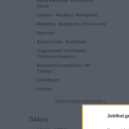
Digital Marketing - Ecommerce -
Design
Logistics - Αποθήκη - Μεταφορές
Marketing - Διαφήμιση - Επικοινωνία
Αγροτικά
Ασφαλιστικά - Real Estate
Γραμματειακή Υποστήριξη -
Υπάλληλοι Γραφείου
Διοίκηση Επιχειρήσεων - HR -
Στελέχη
Εκπαίδευση
Εστίαση
Περισσότερες κατηγορίες +
Jobfind.gr
Πόλεις