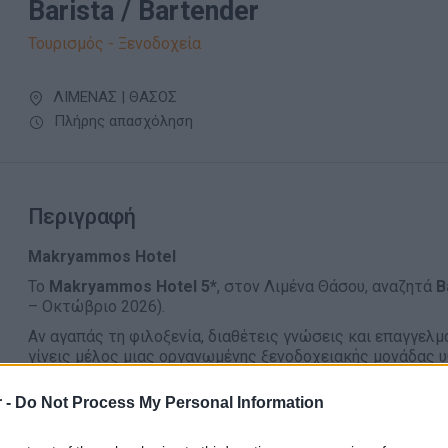
Barista / Bartender
Τουρισμός - Ξενοδοχεία
ΛΙΜΕΝΑΣ | ΘΑΣΟΣ
Πλήρης απασχόληση
Περιγραφή
Makryammos Hotel
Το
Makryammos Hotel 5*
, στον Λιμένα Θάσου, αναζητά
B
– Οκτώβριο 2026).
Αν αγαπάς τη φιλοξενία, διαθέτεις γνώσεις και επαγγελμ
γίνεις μέλος μιας οργανωμένης ξενοδοχειακής μονάδας
Θέση: Barista / Bartender
 -
Do Not Process My Personal Information
Κύριες Αρμοδιότητες:
Παρασκευή ροφημάτων, καφέ, κοκτέιλ και ποτών σύμ