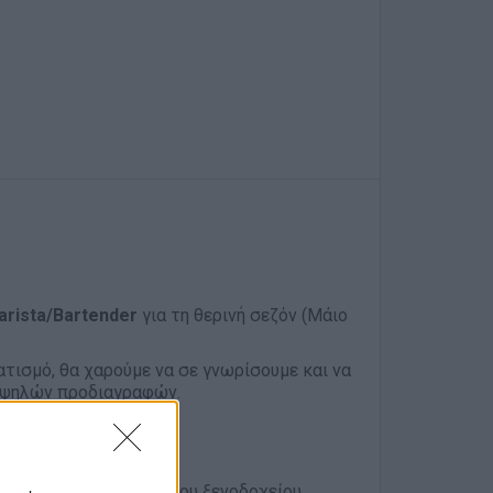
arista/Bartender
για τη θερινή σεζόν (Μάιο
ατισμό, θα χαρούμε να σε γνωρίσουμε και να
 υψηλών προδιαγραφών.
φωνα με τα πρότυπα του ξενοδοχείου.