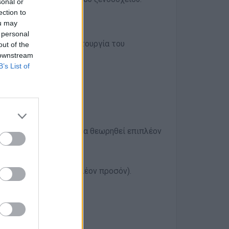
sonal or
ection to
ργασίας.
ou may
και προμηθειών.
 personal
στόχο την εύρυθμη λειτουργία του
out of the
 downstream
B’s List of
ό.
οδοχειακό περιβάλλον θα θεωρηθεί επιπλέον
ας θα θεωρηθεί επιπλέον προσόν).