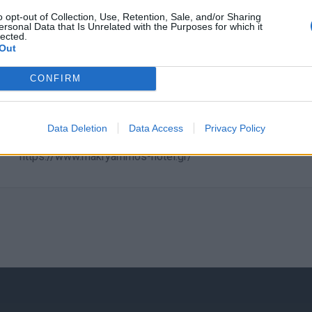
Προσφέρουμε:
o opt-out of Collection, Use, Retention, Sale, and/or Sharing
Σύγχρονο και οργανωμένο περιβάλλον εργασίας.
ersonal Data that Is Unrelated with the Purposes for which it
lected.
Αποδοχές βάσει της ισχύουσας Συλλογικής Ξενοδοχε
Out
Άριστο εργασιακό κλίμα.
CONFIRM
Διαμονή και διατροφή.
Ευκαιρίες επαγγελματικής εξέλιξης.
Data Deletion
Data Access
Privacy Policy
Μπορείτε να δείτε περισσότερα για εμάς,
https://www.makryammos-hotel.gr/