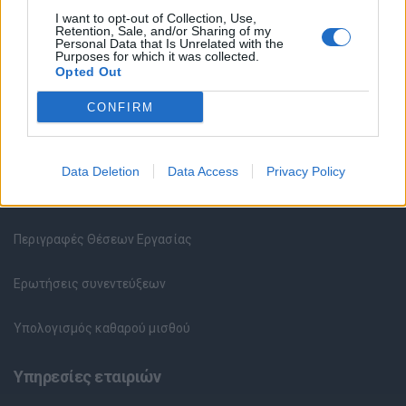
Κέντρο Βοήθειας
I want to opt-out of Collection, Use,
Retention, Sale, and/or Sharing of my
Personal Data that Is Unrelated with the
Υπηρεσίες υποψηφίων
Purposes for which it was collected.
Opted Out
Καταχώρηση Online Βιογραφικού
CONFIRM
Συμβουλές Καριέρας
Data Deletion
Data Access
Privacy Policy
HR corner
Περιγραφές Θέσεων Εργασίας
Ερωτήσεις συνεντεύξεων
Υπολογισμός καθαρού μισθού
Υπηρεσίες εταιριών