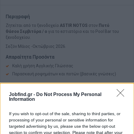
Περιγραφή
Ζητείται από το ξενοδοχείο
ASTIR NOTOS
στον
Ποτό
Θάσου
Σερβιτόρα / ο
για το εστιατόριο και το Pool Bar του
ξενοδοχείου.
Σεζόν Μάιος -Οκτώβριος 2026.
Απαραίτητα Προσόντα
Καλή χρήση Αγγλικής Γλώσσας
Παρασκευή ροφημάτων και ποτών (βασικές γνώσεις)
Παροχές
Jobfind.gr -
Do Not Process My Personal
Μισθός 1450 ευρώ + όλα τα επιδόματα (είναι περίπου άλλα
Information
300-350 ευρώ το μήνα)
Διαμονή σε δίκλινο δωμάτιο και διατροφή (πρωινό + 1
If you wish to opt-out of the sale, sharing to third parties, or
ακόμη γεύμα)
processing of your personal or sensitive information for
targeted advertising by us, please use the below opt-out
section to confirm your selection. Please note that after your