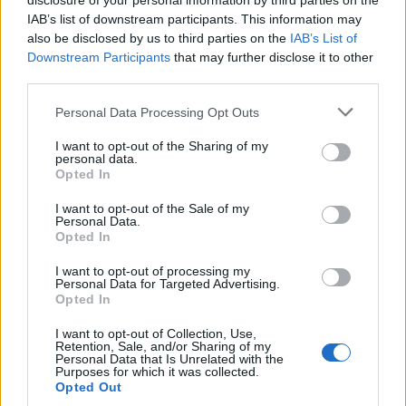
disclosure of your personal information by third parties on the
Παροχές
IAB’s list of downstream participants. This information may
also be disclosed by us to third parties on the
IAB’s List of
Ο Όμιλος προσφέρει:
Downstream Participants
that may further disclose it to other
Ευχάριστο περιβάλλον εργασίας
third parties.
Δυνατότητα παραχώρησης στέγης
Personal Data Processing Opt Outs
Διατροφή
Δυνατότητα επαγγελματικής ανάπτυξης
I want to opt-out of the Sharing of my
personal data.
Μισθός 1.000€ - 1.300€ αναλόγως την προϋπηρεσία
Opted In
I want to opt-out of the Sale of my
Personal Data.
Opted In
I want to opt-out of processing my
Personal Data for Targeted Advertising.
Opted In
I want to opt-out of Collection, Use,
Retention, Sale, and/or Sharing of my
Personal Data that Is Unrelated with the
Purposes for which it was collected.
Opted Out