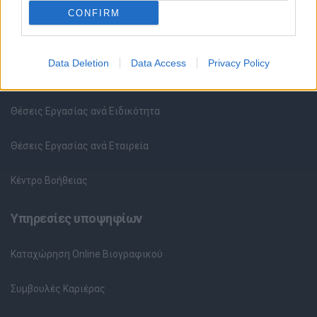
CONFIRM
Θέσεις εργασίας
Data Deletion
Data Access
Privacy Policy
Όλες οι Θέσεις Εργασίας
Θέσεις Εργασίας ανά Ειδικότητα
Θέσεις Εργασίας ανά Εταιρεία
Κέντρο Βοήθειας
Υπηρεσίες υποψηφίων
Καταχώρηση Online Βιογραφικού
Συμβουλές Καριέρας