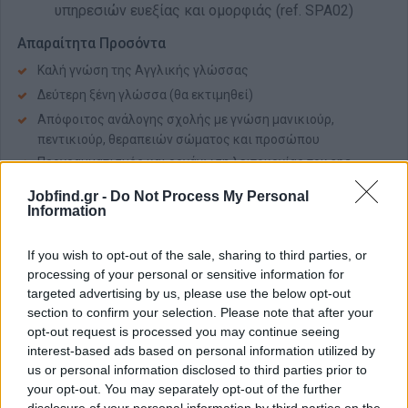
υπηρεσιών ευεξίας και ομορφιάς
(ref. SPA02)
Απαραίτητα Προσόντα
Καλή γνώση της Αγγλικής γλώσσας
Δεύτερη ξένη γλώσσα (θα εκτιμηθεί)
Απόφοιτος ανάλογης σχολής με γνώση μανικιούρ,
πεντικιούρ, θεραπειών σώματος και προσώπου
Προγραμματισμός και οργάνωση λειτουργίας του spa
Ευθύνη της διατήρησης των υψηλών προδιαγραφών του
Jobfind.gr -
Do Not Process My Personal
spa
Information
Δεξιότητες και Ικανότητες:
If you wish to opt-out of the sale, sharing to third parties, or
Ευγένεια και φιλική διάθεση
processing of your personal or sensitive information for
targeted advertising by us, please use the below opt-out
Αντιληπτική ικανότητα
section to confirm your selection. Please note that after your
Επαγγελματική εμφάνιση και συμπεριφορά
opt-out request is processed you may continue seeing
Ικανότητα διαχείρισης πελατών με προσανατολισμός στην
interest-based ads based on personal information utilized by
εξυπηρέτηση τους
us or personal information disclosed to third parties prior to
Επικοινωνιακές δεξιότητες
your opt-out. You may separately opt-out of the further