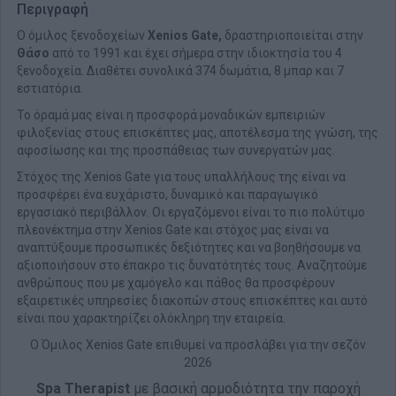
Περιγραφή
Ο όμιλος ξενοδοχείων
Xenios Gate,
δραστηριοποιείται στην
Θάσο
από το 1991 και έχει σήμερα στην ιδιοκτησία του 4
ξενοδοχεία. Διαθέτει συνολικά 374 δωμάτια, 8 μπαρ και 7
εστιατόρια.
Το όραμά μας είναι η προσφορά μοναδικών εμπειριών
φιλοξενίας στους επισκέπτες μας, αποτέλεσμα της γνώση, της
αφοσίωσης και της προσπάθειας των συνεργατών μας.
Στόχος της Xenios Gate για τους υπαλλήλους της είναι να
προσφέρει ένα ευχάριστο, δυναμικό και παραγωγικό
εργασιακό περιβάλλον. Οι εργαζόμενοι είναι το πιο πολύτιμο
πλεονέκτημα στην Xenios Gate και στόχος μας είναι να
αναπτύξουμε προσωπικές δεξιότητες και να βοηθήσουμε να
αξιοποιήσουν στο έπακρο τις δυνατότητές τους. Αναζητούμε
ανθρώπους που με χαμόγελο και πάθος θα προσφέρουν
εξαιρετικές υπηρεσίες διακοπών στους επισκέπτες και αυτό
είναι που χαρακτηρίζει ολόκληρη την εταιρεία.
Ο Όμιλος Xenios Gate επιθυμεί να προσλάβει για την σεζόν
2026
Spa Therapist
με βασική αρμοδιότητα την παροχή